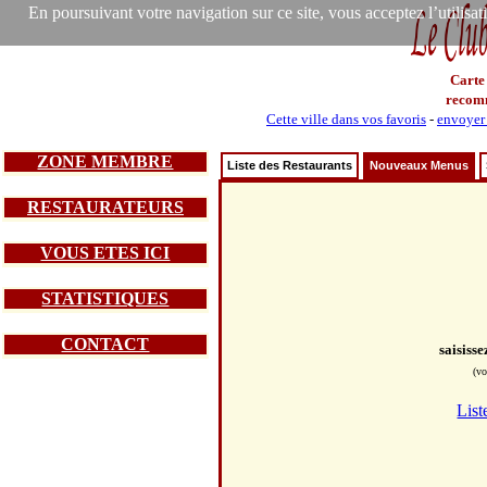
En poursuivant votre navigation sur ce site, vous acceptez l’utilisa
Carte
recom
Cette ville dans vos favoris
-
envoyer 
ZONE MEMBRE
Liste des Restaurants
Nouveaux Menus
RESTAURATEURS
VOUS ETES ICI
STATISTIQUES
CONTACT
saisiss
(vo
List