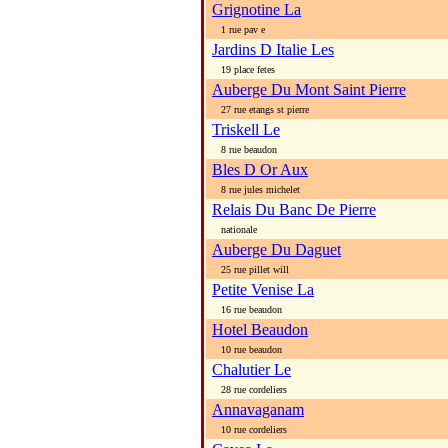
Grignotine La
1 rue pav e
Jardins D Italie Les
19 place fetes
Auberge Du Mont Saint Pierre
27 rue etangs st pierre
Triskell Le
8 rue beaudon
Bles D Or Aux
8 rue jules michelet
Relais Du Banc De Pierre
nationale
Auberge Du Daguet
25 rue pillet will
Petite Venise La
16 rue beaudon
Hotel Beaudon
10 rue beaudon
Chalutier Le
28 rue cordeliers
Annavaganam
10 rue cordeliers