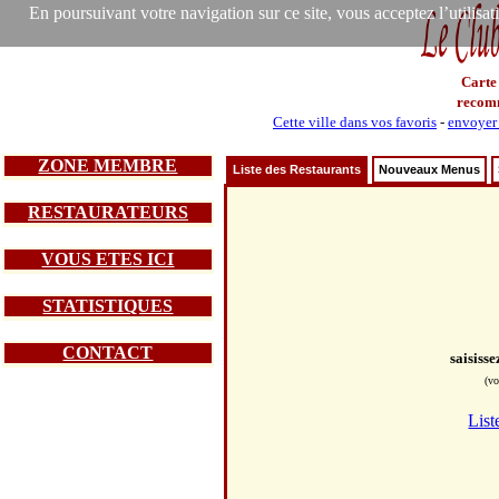
En poursuivant votre navigation sur ce site, vous acceptez l’utilisa
Carte
recom
Cette ville dans vos favoris
-
envoyer 
ZONE MEMBRE
Liste des Restaurants
Nouveaux Menus
RESTAURATEURS
VOUS ETES ICI
STATISTIQUES
CONTACT
saisiss
(vo
List