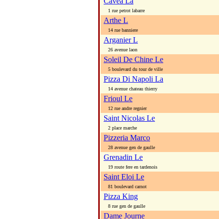
Cavea La
1 rue petrot labarre
Arthe L
14 rue banniere
Arganier L
26 avenue laon
Soleil De Chine Le
5 boulevard du tour de ville
Pizza Di Napoli La
14 avenue chateau thierry
Frioul Le
12 rue andre regnier
Saint Nicolas Le
2 place marche
Pizzeria Marco
28 avenue gen de gaulle
Grenadin Le
19 route fere en tardenois
Saint Eloi Le
81 boulevard carnot
Pizza King
8 rue gen de gaulle
Dame Journe