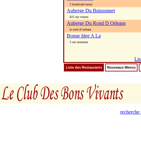
2 boulevard mony
Auberge Du Buissonnet
825 rue vineux
Auberge Du Rond D Orleans
le rond d\'orleans
Bonne Idee A La
3 rue meuniers
Lis
Liste des Restaurants
Nouveaux Menus
recherche 