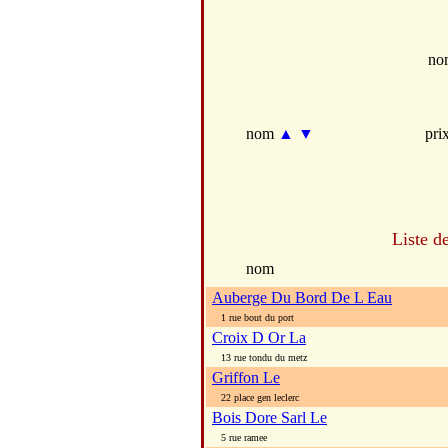
no
nom
▲
▼
pri
Liste d
nom
Auberge Du Bord De L Eau
1 rue bout du port
Croix D Or La
13 rue tondu du metz
Griffon Le
22 place gen leclerc
Bois Dore Sarl Le
5 rue ramee