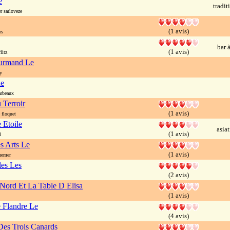
e
tradit
r sarloveze
(1 avis)
rs
bar 
(1 avis)
litz
ourmand Le
y
ne
rbeaux
 Terroir
(1 avis)
floquet
 Etoile
asia
(1 avis)
l
es Arts Le
(1 avis)
nemer
les Les
(2 avis)
Nord Et La Table D Elisa
(1 avis)
e Flandre Le
(4 avis)
es Trois Canards