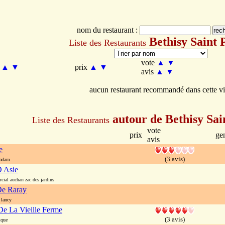
nom du restaurant :
Bethisy Saint 
Liste des Restaurants
vote
▲
▼
m
▲
▼
prix
▲
▼
avis
▲
▼
aucun restaurant recommandé dans cette vi
autour de Bethisy Sai
Liste des Restaurants
vote
prix
ge
avis
e
(3 avis)
 adam
D Asie
ial auchan zac des jardins
De Raray
 lancy
e La Vieille Ferme
(3 avis)
ique