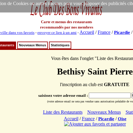
ion de Cookies ou autres traceurs pour vous proposer des publicités ciblée
Carte et menus des restaurants
recommandés par nos membres
Accueil
/
France
/
Picardie
 ville dans vos favoris
-
envoyer ce lien à un ami
-
staurants
Nouveaux Menus
Statistiques
Vous êtes dans l'onglet "Liste des Restauran
Bethisy Saint Pierre
l'inscription au club est
GRATUITE
saisissez votre adresse email :
(votre adresse email ne sera pas vendue sans autorisation préalable de vot
Liste des Restaurants
Nouveaux Menus
Stat
Accueil
/
France
/
/
Picardie
Oise