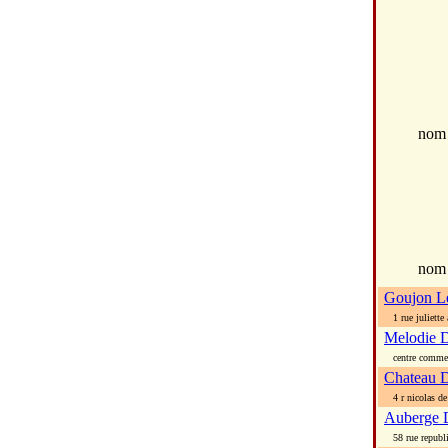
no
nom
Goujon L
1 rue juliette
Melodie 
centre commerc
Chateau 
4 r nicolas de
Auberge D
58 rue republ