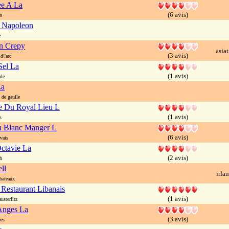
ee A La
(6 avis)
s
s Napoleon
e
n Crepy
asia
(3 avis)
d\'arc
Sel La
(1 avis)
le
La
 de gaulle
ie Du Royal Lieu L
(1 avis)
s
u Blanc Manger L
(6 avis)
vais
ctavie La
(2 avis)
h
ll
irla
bateaux
 Restaurant Libanais
(1 avis)
usterlitz
Anges La
(3 avis)
es