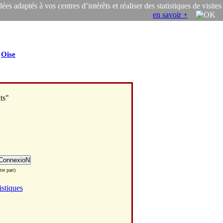
s adaptés à vos centres d’intérêts et réaliser des statistiques de visites
en savoir +
/
Oise
ts"
re part)
istiques