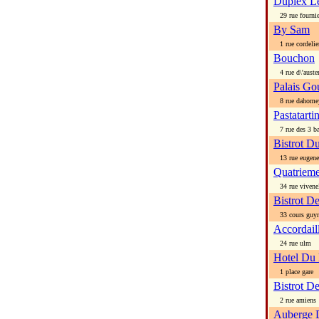
Duplex L
29 rue fournie
By Sam
1 rue cordelie
Bouchon
4 rue d\'auster
Palais G
8 rue dahome
Pastatarti
7 rue des 3 ba
Bistrot Du
13 rue eugene 
Quatrieme
34 rue vivene
Bistrot D
33 cours guy
Accordail
24 rue ulm
Hotel Du 
1 place gare
Bistrot D
2 rue amiens
Auberge D