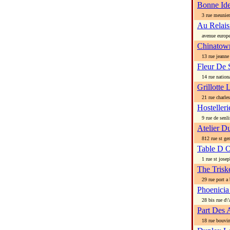
Bonne Id
3 rue meunier
Au Relai
avenue europ
Chinatow
13 rue jeanne 
Fleur De 
14 rue nationa
Grillotte 
21 rue charles
Hosteller
9 rue de senli
Atelier D
812 rue st ger
Table D O
1 rue st josep
The Triske
29 rue port a 
Phoenicia
28 bis rue d\'a
Part Des 
18 rue bouvin