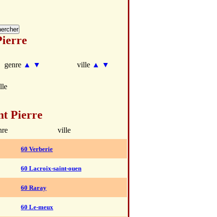
Pierre
genre
▲
▼
ville
▲
▼
lle
nt Pierre
nre
ville
60 Verberie
60 Lacroix-saint-ouen
60 Raray
60 Le-meux