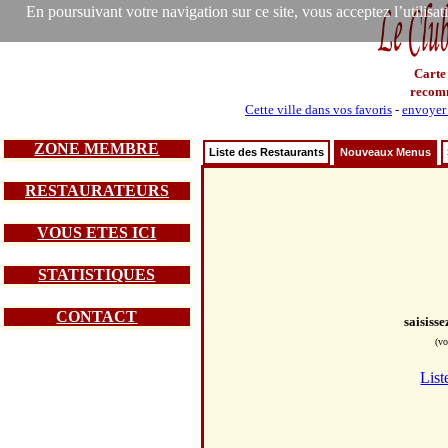
En poursuivant votre navigation sur ce site, vous acceptez l’utilisa
Carte
recom
Cette ville dans vos favoris
-
envoyer 
ZONE MEMBRE
Liste des Restaurants
Nouveaux Menus
RESTAURATEURS
VOUS ETES ICI
STATISTIQUES
CONTACT
saisiss
(vo
List