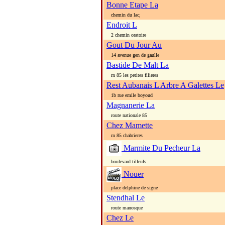
Bonne Etape La
chemin du lac;
Endroit L
2 chemin oratoire
Gout Du Jour Au
14 avenue gen de gaulle
Bastide De Malt La
rn 85 les petites filieres
Rest Aubanais L Arbre A Galettes Le
1b rue emile boyoud
Magnanerie La
route nationale 85
Chez Mamette
rn 85 chabrieres
Marmite Du Pecheur La
boulevard tilleuls
Nouer
place delphine de signe
Stendhal Le
route manosque
Chez Le