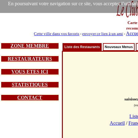
En poursuivant votre navigation sur ce site, vous acceptez l’utilisa
Carte
recom
Accue
Cette ville dans vos favoris
-
envoyer ce lien à un ami
-
ZONE MEMBRE
Liste des Restaurants
Nouveaux Menus
RESTAURATEURS
VOUS ETES ICI
STATISTIQUES
CONTACT
saisiss
(vo
List
Accueil
/
Fran