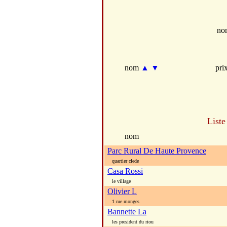
no
nom
▲
▼
pri
Liste
nom
Parc Rural De Haute Provence
quartier clede
Casa Rossi
le village
Olivier L
1 rue monges
Bannette La
les president du riou