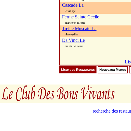
Cascade La
le village
Ferme Sainte Cecile
quartier st michel
Treille Muscate La
place eglise
Da Vinci Le
rue du dct senes
Lis
Liste des Restaurants
Nouveaux Menus
recherche des restau