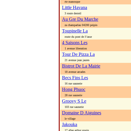
rte manosque
Little Havana
3 route desteil
Au Gre Du Marche
za champarlau 04200 peipin
Toupinelle La
route du pont de l\'asse
4 Saisons Les
1 avenue liberation
Tour De Pizza La
21 avenue jean jaures
Bistrot De La Mairie
18 avenue arcades
Becs Fins Les
16 rue saunerie
Hong Phuoc
28 rue saunerie
Groovy S Le
103 rue saunerie
Domaine D Aiguines
le village
Jakouka
17 allee arthur gouin