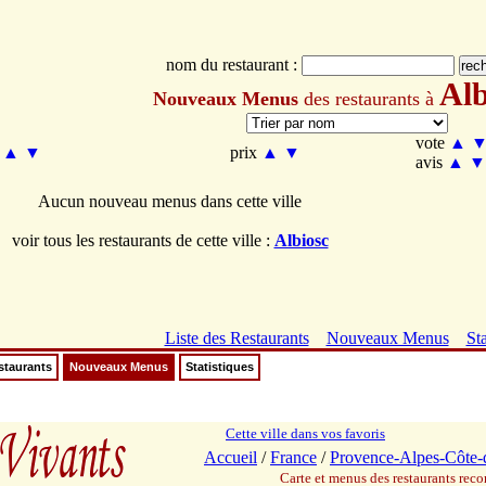
nom du restaurant :
Alb
Nouveaux Menus
des restaurants à
vote
▲
m
▲
▼
prix
▲
▼
avis
▲
▼
Aucun nouveau menus dans cette ville
voir tous les restaurants de cette ville :
Albiosc
Liste des Restaurants
Nouveaux Menus
Sta
staurants
Nouveaux Menus
Statistiques
Cette ville dans vos favoris
Accueil
/
France
/
Provence-Alpes-Côte-
Carte et menus des restaurants re