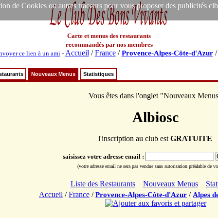
ion de Cookies ou autres traceurs pour vous proposer des publicités ciblée
Carte et menus des restaurants
recommandés par nos membres
Accueil
/
France
/
Provence-Alpes-Côte-d'Azur
nvoyer ce lien à un ami
-
staurants
Nouveaux Menus
Statistiques
Vous êtes dans l'onglet "Nouveaux Menu
Albiosc
l'inscription au club est
GRATUITE
saisissez votre adresse email :
(votre adresse email ne sera pas vendue sans autorisation préalable de vot
Liste des Restaurants
Nouveaux Menus
Stat
Accueil
/
France
/
/
Provence-Alpes-Côte-d'Azur
Alpes d