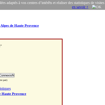
s adaptés à vos centres d’intérêts et réaliser des statistiques de visites
en savoir +
/
Alpes de Haute Provence
s"
re part)
istiques
e Haute Provence