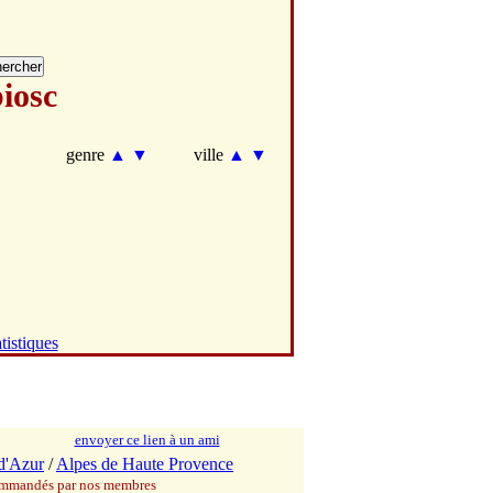
iosc
▼
genre
▲
▼
ville
▲
▼
tistiques
envoyer ce lien à un ami
d'Azur
/
Alpes de Haute Provence
commandés par nos membres