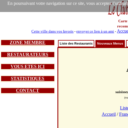
En poursuivant votre navigation sur ce site, vous acceptez l’utilisa
Carte
recom
Accue
Cette ville dans vos favoris
-
envoyer ce lien à un ami
-
ZONE MEMBRE
Liste des Restaurants
Nouveaux Menus
RESTAURATEURS
VOUS ETES ICI
STATISTIQUES
CONTACT
saisiss
(vo
List
Accueil
/
Fran