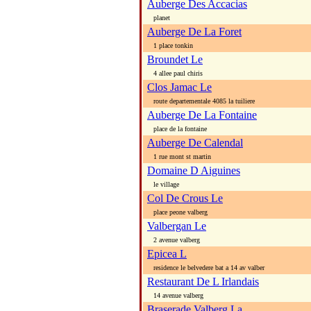
Auberge Des Accacias
planet
Auberge De La Foret
1 place tonkin
Broundet Le
4 allee paul chiris
Clos Jamac Le
route departementale 4085 la tuiliere
Auberge De La Fontaine
place de la fontaine
Auberge De Calendal
1 rue mont st martin
Domaine D Aiguines
le village
Col De Crous Le
place peone valberg
Valbergan Le
2 avenue valberg
Epicea L
residence le belvedere bat a 14 av valber
Restaurant De L Irlandais
14 avenue valberg
Braserade Valberg La