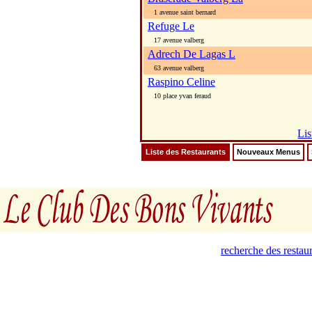
1 avenue saint bernard
Refuge Le
17 avenue valberg
Adrech De Lagas L
63 avenue valberg
Raspino Celine
10 place yvan feraud
Lis
Liste des Restaurants
Nouveaux Menus
recherche des restau