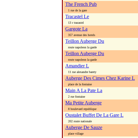
The French Pub
1 rue de la gare
Tracastel Le
13 r tracastel
Gargote La
357 avenue des hotels
Teillon Auberge Du
route napoleon la garde
Teillon Auberge Du
route napoleon la garde
Amandier L
11 rue alexandre barety
Auberge Des Cimes Chez Karine L
place de la fontaine
Main A La Pate La
2 rue fontaine
Ma Petite Auberge
8 boulevard republique
Oustalet Buffet De La Gare L
202 route nationale
Auberge De Sauze
place village