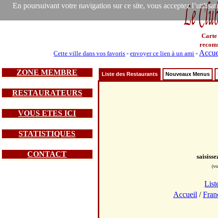
En poursuivant votre navigation sur ce site, vous acceptez l’utilisa
Carte
recom
Accue
Cette ville dans vos favoris
-
envoyer ce lien à un ami
-
ZONE MEMBRE
Liste des Restaurants
Nouveaux Menus
RESTAURATEURS
VOUS ETES ICI
STATISTIQUES
CONTACT
saisiss
(vo
List
Accueil
/
Fran