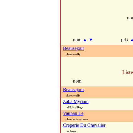
no
nom
▲
▼
prix
Beausejour
place revelly
List
nom
Beausejour
place revelly
Zaba Myriam
rn85 le village
Vauban Le
place louis moreau
Creperie Du Chevalier
rue basse