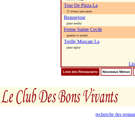
Tour De Pizza La
21 avenue jean jaures
Beausejour
place revelly
Ferme Sainte Cecile
quartier st michel
Treille Muscate La
place eglise
Lis
Liste des Restaurants
Nouveaux Menus
recherche des restau