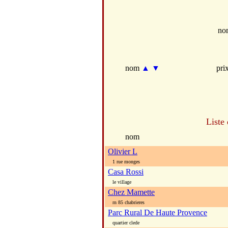
no
nom
▲
▼
pri
Liste
nom
Olivier L
1 rue monges
Casa Rossi
le village
Chez Mamette
rn 85 chabrieres
Parc Rural De Haute Provence
quartier clede