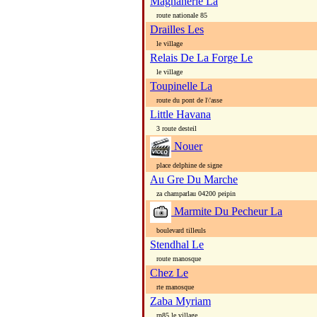
Magnanerie La
route nationale 85
Drailles Les
le village
Relais De La Forge Le
le village
Toupinelle La
route du pont de l\'asse
Little Havana
3 route desteil
Nouer
place delphine de signe
Au Gre Du Marche
za champarlau 04200 peipin
Marmite Du Pecheur La
boulevard tilleuls
Stendhal Le
route manosque
Chez Le
rte manosque
Zaba Myriam
rn85 le village