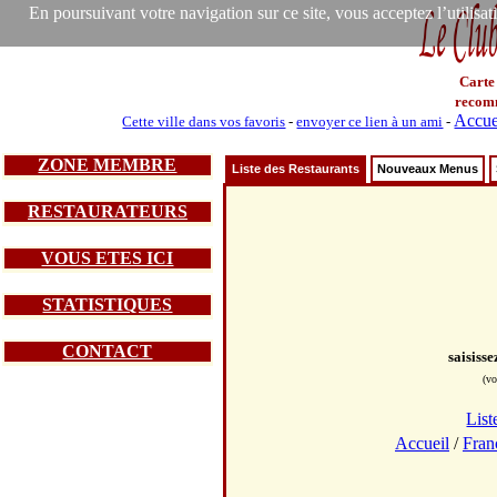
En poursuivant votre navigation sur ce site, vous acceptez l’utilisa
Carte
recom
Accue
Cette ville dans vos favoris
-
envoyer ce lien à un ami
-
ZONE MEMBRE
Liste des Restaurants
Nouveaux Menus
RESTAURATEURS
VOUS ETES ICI
STATISTIQUES
CONTACT
saisiss
(vo
List
Accueil
/
Fran