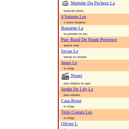
Marmite Du Pecheur La
boulevard tilleuls
4 Saisons Les
1 avenue liberation
Bannette La
les president du riou
Parc Rural De Haute Provence
quartier clede
Sevan Le
hameau les armands
Janus Le
le village
Nouer
place delphine de signe
Jardin De Lily Le
place ormeaux
Casa Rossi
le village
Trois Coeurs Les
le village
Olivier L