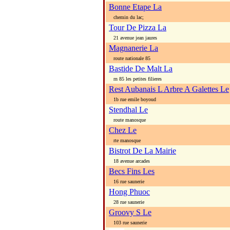
Bonne Etape La
chemin du lac;
Tour De Pizza La
21 avenue jean jaures
Magnanerie La
route nationale 85
Bastide De Malt La
rn 85 les petites filieres
Rest Aubanais L Arbre A Galettes Le
1b rue emile boyoud
Stendhal Le
route manosque
Chez Le
rte manosque
Bistrot De La Mairie
18 avenue arcades
Becs Fins Les
16 rue saunerie
Hong Phuoc
28 rue saunerie
Groovy S Le
103 rue saunerie