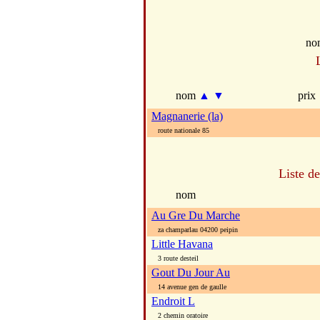
no
nom
▲
▼
prix
Magnanerie (la)
route nationale 85
Liste d
nom
Au Gre Du Marche
za champarlau 04200 peipin
Little Havana
3 route desteil
Gout Du Jour Au
14 avenue gen de gaulle
Endroit L
2 chemin oratoire