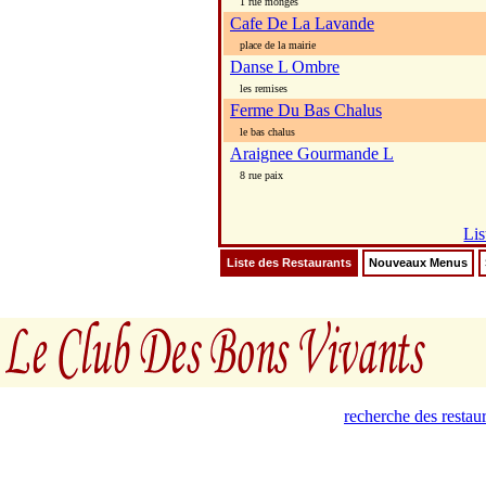
1 rue monges
Cafe De La Lavande
place de la mairie
Danse L Ombre
les remises
Ferme Du Bas Chalus
le bas chalus
Araignee Gourmande L
8 rue paix
Lis
Liste des Restaurants
Nouveaux Menus
recherche des restau