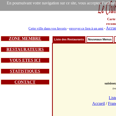
En poursuivant votre navigation sur ce site, vous acceptez l’utilisa
Carte
recom
Accue
Cette ville dans vos favoris
-
envoyer ce lien à un ami
-
ZONE MEMBRE
Liste des Restaurants
Nouveaux Menus
RESTAURATEURS
VOUS ETES ICI
STATISTIQUES
CONTACT
saisiss
(vo
List
Accueil
/
Fran