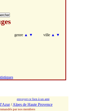
ges
genre
▲
▼
ville
▲
▼
tistiques
envoyer ce lien à un ami
d'Azur
/
Alpes de Haute Provence
commandés par nos membres