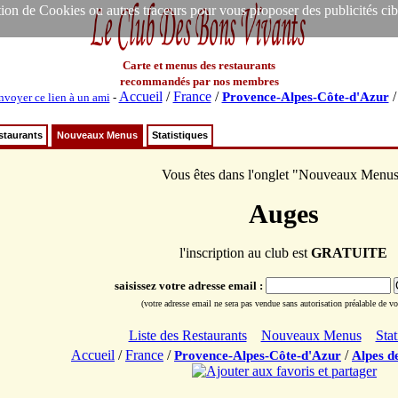
ion de Cookies ou autres traceurs pour vous proposer des publicités ciblée
Carte et menus des restaurants
recommandés par nos membres
Accueil
/
France
/
Provence-Alpes-Côte-d'Azur
nvoyer ce lien à un ami
-
staurants
Nouveaux Menus
Statistiques
Vous êtes dans l'onglet "Nouveaux Menu
Auges
l'inscription au club est
GRATUITE
saisissez votre adresse email :
(votre adresse email ne sera pas vendue sans autorisation préalable de vot
Liste des Restaurants
Nouveaux Menus
Stat
Accueil
/
France
/
/
Provence-Alpes-Côte-d'Azur
Alpes d