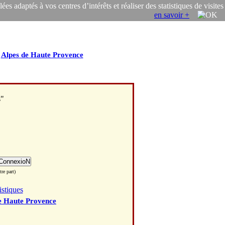
s adaptés à vos centres d’intérêts et réaliser des statistiques de visites
en savoir +
/
Alpes de Haute Provence
s"
re part)
istiques
e Haute Provence