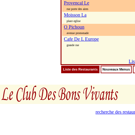
Provencal Le
rue porte des aires
Moisson La
place eglise
O Pichoun
avenue promenade
Cafe De L Europe
grande rue
Lis
Liste des Restaurants
Nouveaux Menus
recherche des restau