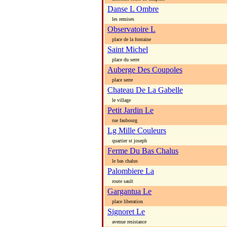
Danse L Ombre
les remises
Observatoire L
place de la fontaine
Saint Michel
place du serre
Auberge Des Coupoles
place serre
Chateau De La Gabelle
le village
Petit Jardin Le
rue faubourg
Lg Mille Couleurs
quartier st joseph
Ferme Du Bas Chalus
le bas chalus
Palombiere La
route sault
Gargantua Le
place liberation
Signoret Le
avenue resistance