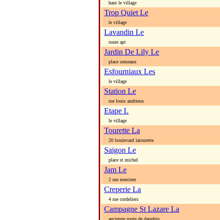
haut le village
Trop Quiet Le
le village
Lavandin Le
route apt
Jardin De Lily Le
place ormeaux
Esfourniaux Les
le village
Station Le
rue louis andrieux
Etape L
le village
Tourette La
20 boulevard latourette
Saigon Le
place st michel
Jam Le
2 rue merciere
Creperie La
4 rue cordeliers
Campagne St Lazare La
ancienne route de dauphin