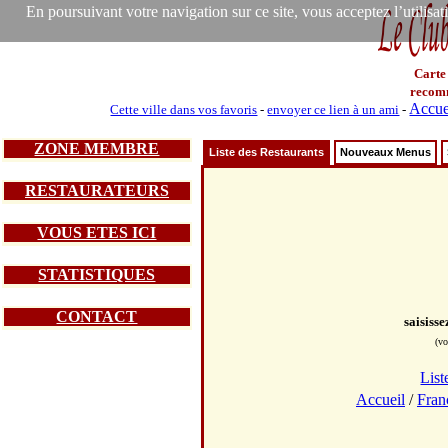
En poursuivant votre navigation sur ce site, vous acceptez l’utilisa
Carte
recom
Accue
Cette ville dans vos favoris
-
envoyer ce lien à un ami
-
ZONE MEMBRE
Liste des Restaurants
Nouveaux Menus
RESTAURATEURS
VOUS ETES ICI
STATISTIQUES
CONTACT
saisiss
(vo
List
Accueil
/
Fran