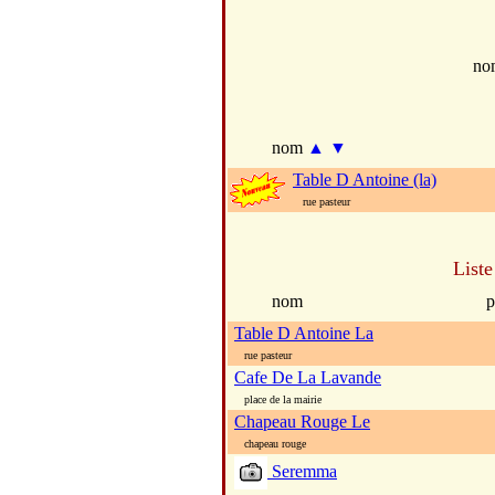
no
nom
▲
▼
Table D Antoine (la)
rue pasteur
Liste
nom
p
Table D Antoine La
rue pasteur
Cafe De La Lavande
place de la mairie
Chapeau Rouge Le
chapeau rouge
Seremma