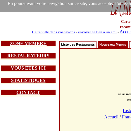
En poursuivant votre navigation sur ce site, vous acceptez l’utilisa
Carte
recom
Accue
Cette ville dans vos favoris
-
envoyer ce lien à un ami
-
ZONE MEMBRE
Liste des Restaurants
Nouveaux Menus
RESTAURATEURS
VOUS ETES ICI
STATISTIQUES
CONTACT
saisiss
(vo
List
Accueil
/
Fran