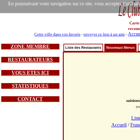
En poursuivant votre navigation sur ce site, vous acceptez l’utilisa
Carte
recom
Accue
Cette ville dans vos favoris
-
envoyer ce lien à un ami
-
ZONE MEMBRE
Liste des Restaurants
Nouveaux Menus
RESTAURATEURS
VOUS ETES ICI
STATISTIQUES
CONTACT
saisiss
(vo
List
Accueil
/
Fran