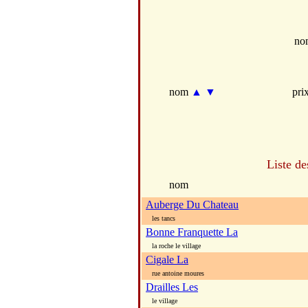
no
nom
▲
▼
pri
Liste de
nom
Auberge Du Chateau
les tancs
Bonne Franquette La
la roche le village
Cigale La
rue antoine moures
Drailles Les
le village