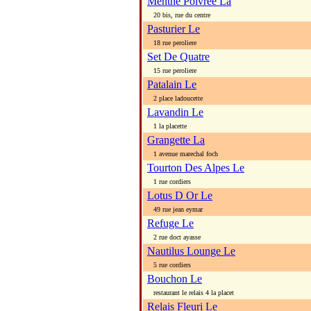
Menthe Poivree La
20 bis, rue du centre
Pasturier Le
18 rue peroliere
Set De Quatre
15 rue peroliere
Patalain Le
2 place ladoucette
Lavandin Le
1 la placette
Grangette La
1 avenue marechal foch
Tourton Des Alpes Le
1 rue cordiers
Lotus D Or Le
49 rue jean eymar
Refuge Le
2 rue doct ayasse
Nautilus Lounge Le
5 rue cordiers
Bouchon Le
restaurant le relais 4 la placet
Relais Fleuri Le