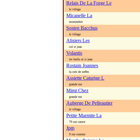
Relais De La Forge Le
le village
Micanelle La
montreduit
Sosten Bacchus
le village
Alisiers Les
col st jean
Volantis
les berlis et st jean
Rostain Joannes
la cote de neffes
Assiette Caturige L
grande rue
Mimi Chez
grande rue
Auberge De Pelleautier
le village
Petite Marmite La
79 rue carnot
Jpm
9 rue content