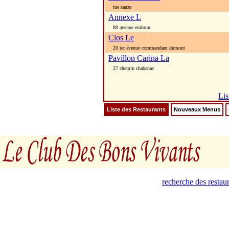
rue sauze
Annexe L
89 avenue embrun
Clos Le
20 ter avenue commandant dumont
Pavillon Carina La
27 chemin chabanas
Lis
Liste des Restaurants
Nouveaux Menus
recherche des restau