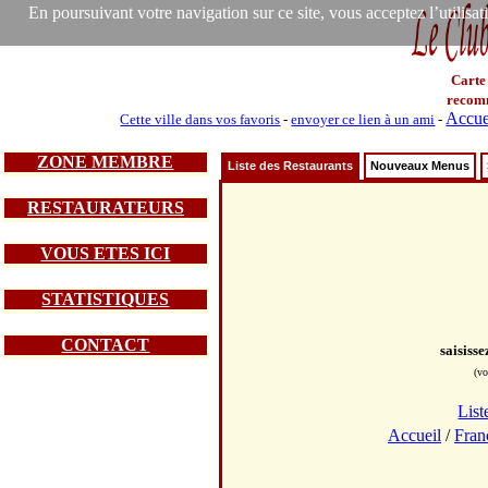
En poursuivant votre navigation sur ce site, vous acceptez l’utilisa
Carte
recom
Accue
Cette ville dans vos favoris
-
envoyer ce lien à un ami
-
ZONE MEMBRE
Liste des Restaurants
Nouveaux Menus
RESTAURATEURS
VOUS ETES ICI
STATISTIQUES
CONTACT
saisiss
(vo
List
Accueil
/
Fran