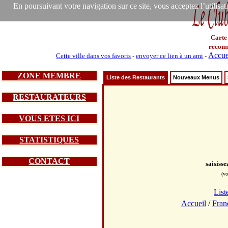
En poursuivant votre navigation sur ce site, vous acceptez l’utilisa
Carte
recom
Accue
Cette ville dans vos favoris
-
envoyer ce lien à un ami
-
ZONE MEMBRE
Liste des Restaurants
Nouveaux Menus
RESTAURATEURS
VOUS ETES ICI
STATISTIQUES
CONTACT
saisiss
(vo
List
Accueil
/
Fran