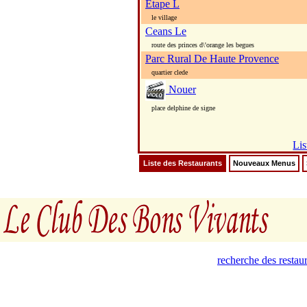
Etape L
le village
Ceans Le
route des princes d\'orange les begues
Parc Rural De Haute Provence
quartier clede
Nouer
place delphine de signe
Lis
Liste des Restaurants
Nouveaux Menus
recherche des restau