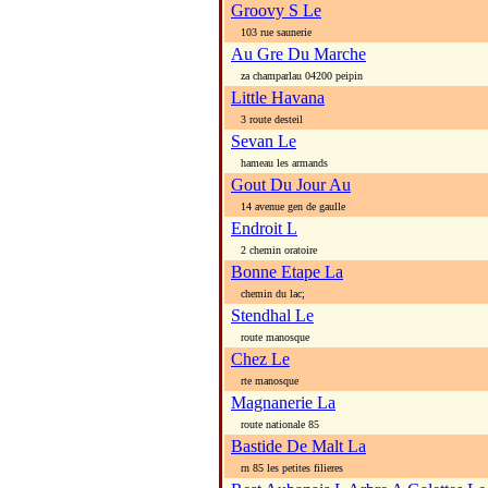
Groovy S Le
103 rue saunerie
Au Gre Du Marche
za champarlau 04200 peipin
Little Havana
3 route desteil
Sevan Le
hameau les armands
Gout Du Jour Au
14 avenue gen de gaulle
Endroit L
2 chemin oratoire
Bonne Etape La
chemin du lac;
Stendhal Le
route manosque
Chez Le
rte manosque
Magnanerie La
route nationale 85
Bastide De Malt La
rn 85 les petites filieres