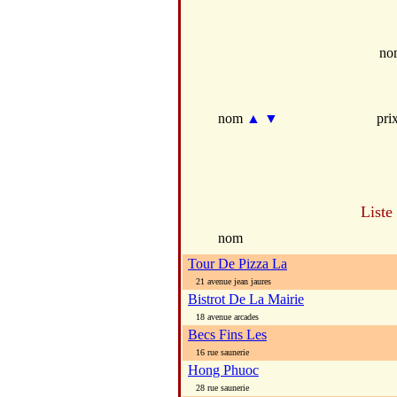
no
nom
▲
▼
pri
Liste
nom
Tour De Pizza La
21 avenue jean jaures
Bistrot De La Mairie
18 avenue arcades
Becs Fins Les
16 rue saunerie
Hong Phuoc
28 rue saunerie