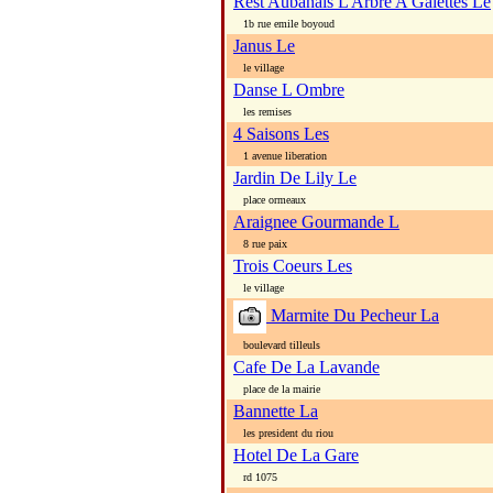
Rest Aubanais L Arbre A Galettes Le
1b rue emile boyoud
Janus Le
le village
Danse L Ombre
les remises
4 Saisons Les
1 avenue liberation
Jardin De Lily Le
place ormeaux
Araignee Gourmande L
8 rue paix
Trois Coeurs Les
le village
Marmite Du Pecheur La
boulevard tilleuls
Cafe De La Lavande
place de la mairie
Bannette La
les president du riou
Hotel De La Gare
rd 1075