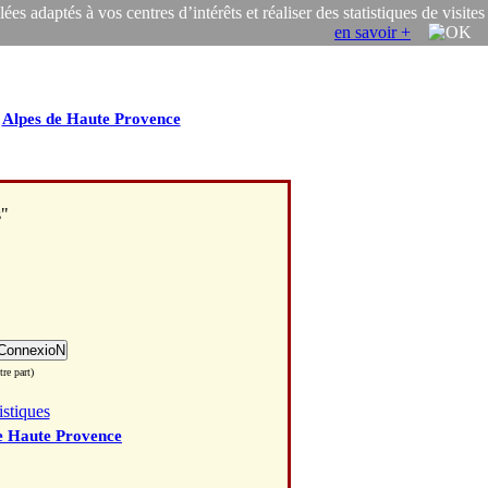
s adaptés à vos centres d’intérêts et réaliser des statistiques de visites
en savoir +
/
Alpes de Haute Provence
s"
re part)
istiques
e Haute Provence