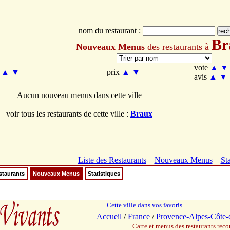
nom du restaurant :
Br
Nouveaux Menus
des restaurants à
vote
▲
▼
m
▲
▼
prix
▲
▼
avis
▲
▼
Aucun nouveau menus dans cette ville
voir tous les restaurants de cette ville :
Braux
Liste des Restaurants
Nouveaux Menus
Sta
staurants
Nouveaux Menus
Statistiques
Cette ville dans vos favoris
Accueil
/
France
/
Provence-Alpes-Côte-
Carte et menus des restaurants re