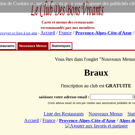
ion de Cookies ou autres traceurs pour vous proposer des publicités ciblée
Carte et menus des restaurants
recommandés par nos membres
Accueil
/
France
/
Provence-Alpes-Côte-d'Azur
nvoyer ce lien à un ami
-
staurants
Nouveaux Menus
Statistiques
Vous êtes dans l'onglet "Nouveaux Menu
Braux
l'inscription au club est
GRATUITE
saisissez votre adresse email :
(votre adresse email ne sera pas vendue sans autorisation préalable de vot
Liste des Restaurants
Nouveaux Menus
Stat
Accueil
/
France
/
/
Provence-Alpes-Côte-d'Azur
Alpes d