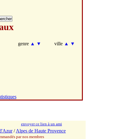
aux
genre
▲
▼
ville
▲
▼
tistiques
envoyer ce lien à un ami
d'Azur
/
Alpes de Haute Provence
commandés par nos membres