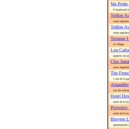
Ma Petite
8 boulevard r
Teillon A
route napoleon
Teillon A
route napoleon
Terrasse 
le village
Lou Cafo
quartier ste a
Clos Jam
route departeme
The Fren
1 rue de la ga
Amandier
rue des orme
Hotel De
route de la ma
Provence
route de la ma
Bruyere 
quartiernotre