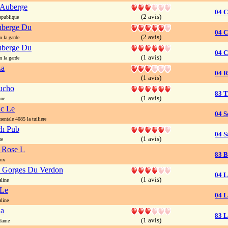
 Auberge
04 C
(2 avis)
epublique
uberge Du
04 C
(2 avis)
 la garde
uberge Du
04 C
(1 avis)
 la garde
La
04 
(1 avis)
ucho
83 T
(1 avis)
nne
ac Le
04 S
ntale 4085 la tuiliere
ch Pub
04 S
(1 avis)
re
 Rose L
83 
aux
s Gorges Du Verdon
04 L
(1 avis)
line
 Le
04 L
line
La
83 L
(1 avis)
 dame