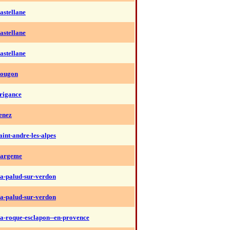
astellane
astellane
astellane
Rougon
rigance
enez
aint-andre-les-alpes
Bargeme
a-palud-sur-verdon
a-palud-sur-verdon
a-roque-esclapon--en-provence