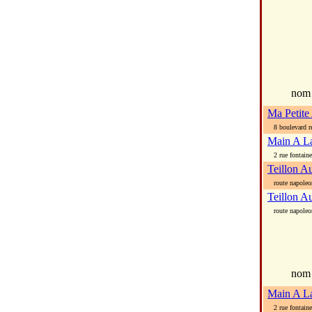
no
Ma Petite
8 boulevard r
Main A La
2 rue fontaine
Teillon A
route napoleon
Teillon A
route napoleon
nom
Main A La
2 rue fontaine