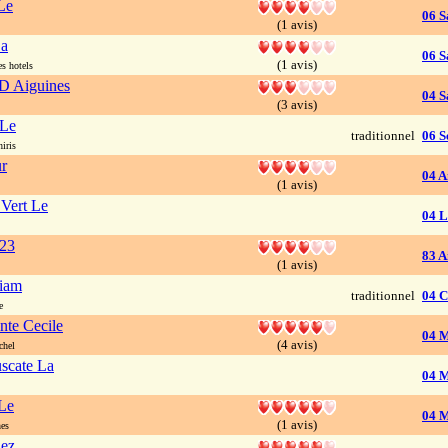
 Le
06 S
(1 avis)
La
06 S
(1 avis)
s hotels
D Aiguines
04 S
(3 avis)
 Le
traditionnel
06 S
iris
r
04 A
(1 avis)
 Vert Le
04 L
823
83 A
(1 avis)
iam
traditionnel
04 C
e
nte Cecile
04 M
(4 avis)
chel
uscate La
04 M
Le
04 M
(1 avis)
es
hez