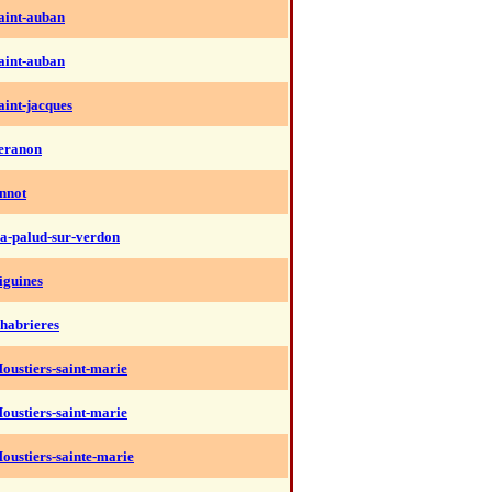
aint-auban
aint-auban
aint-jacques
eranon
nnot
a-palud-sur-verdon
iguines
habrieres
oustiers-saint-marie
oustiers-saint-marie
oustiers-sainte-marie