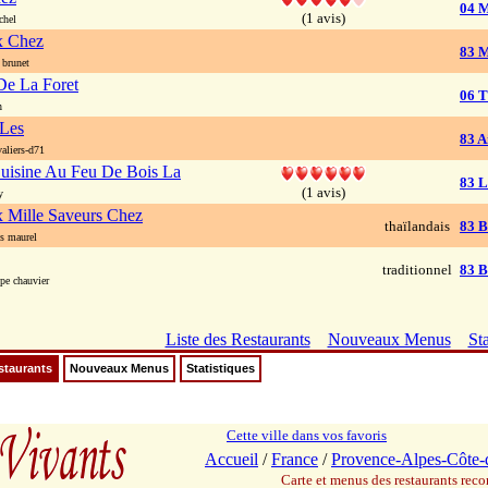
04 M
(1 avis)
chel
x Chez
83 
brunet
De La Foret
06 T
n
 Les
83 A
aliers-d71
uisine Au Feu De Bois La
83 L
(1 avis)
y
 Mille Saveurs Chez
thaïlandais
83 
s maurel
traditionnel
83 
pe chauvier
Liste des Restaurants
Nouveaux Menus
Sta
staurants
Nouveaux Menus
Statistiques
Cette ville dans vos favoris
Accueil
/
France
/
Provence-Alpes-Côte-
Carte et menus des restaurants re