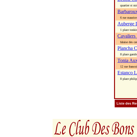
quartier st mi
Barbarou
6 rue maurice 
Auberge 
1 place tonki
Cavaliers
falaise des cav
Plancha C
8 place garub
Tonia Aux
12 rue francoi
Estanco L
8 place philip
Liste des Re