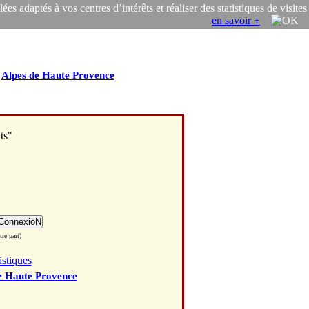
s adaptés à vos centres d’intérêts et réaliser des statistiques de visites
en savoir +
/
Alpes de Haute Provence
ts"
re part)
istiques
e Haute Provence