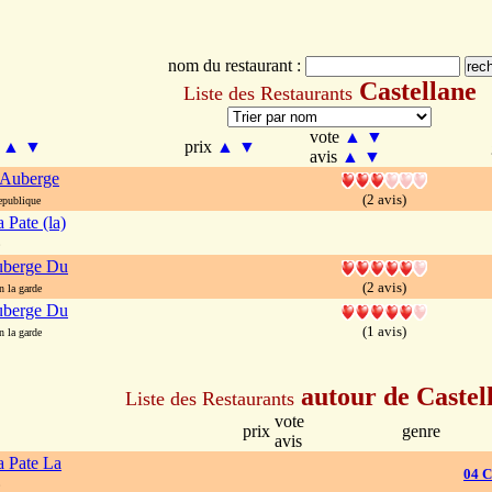
nom du restaurant :
Castellane
Liste des Restaurants
vote
▲
▼
m
▲
▼
prix
▲
▼
avis
▲
▼
 Auberge
(2 avis)
epublique
 Pate (la)
uberge Du
(2 avis)
 la garde
uberge Du
(1 avis)
 la garde
autour de Castel
Liste des Restaurants
vote
prix
genre
avis
 Pate La
04 C