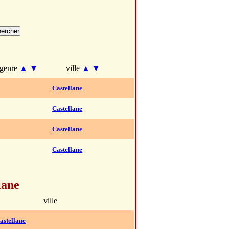
genre
▲
▼
ville
▲
▼
Castellane
Castellane
Castellane
Castellane
lane
ville
astellane