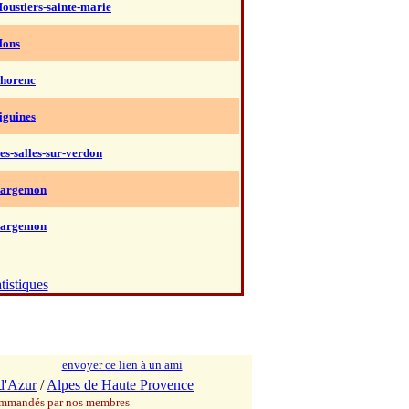
oustiers-sainte-marie
Mons
horenc
iguines
es-salles-sur-verdon
Bargemon
Bargemon
tistiques
envoyer ce lien à un ami
d'Azur
/
Alpes de Haute Provence
commandés par nos membres