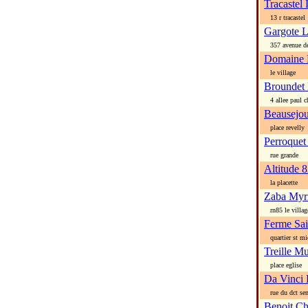
Tracastel
13 r tracastel
Gargote 
357 avenue de
Domaine 
le village
Broundet
4 allee paul ch
Beausejou
place revelly
Perroquet
rue grande
Altitude 
la placette
Zaba Myr
rn85 le villag
Ferme Sai
quartier st mi
Treille M
place eglise
Da Vinci 
rue du dct sen
Benoit C