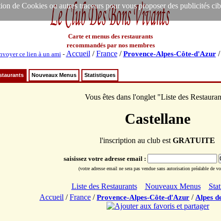
ion de Cookies ou autres traceurs pour vous proposer des publicités ciblée
Carte et menus des restaurants
recommandés par nos membres
Accueil
/
France
/
Provence-Alpes-Côte-d'Azur
nvoyer ce lien à un ami
-
staurants
Nouveaux Menus
Statistiques
Vous êtes dans l'onglet "Liste des Restauran
Castellane
l'inscription au club est
GRATUITE
saisissez votre adresse email :
(votre adresse email ne sera pas vendue sans autorisation préalable de vot
Liste des Restaurants
Nouveaux Menus
Stat
Accueil
/
France
/
/
Provence-Alpes-Côte-d'Azur
Alpes d