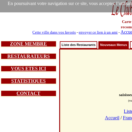
En poursuivant votre navigation sur ce site, vous acceptez l’utilisa
Carte
recom
Accue
Cette ville dans vos favoris
-
envoyer ce lien à un ami
-
ZONE MEMBRE
Liste des Restaurants
Nouveaux Menus
RESTAURATEURS
VOUS ETES ICI
STATISTIQUES
CONTACT
saisiss
(vo
List
Accueil
/
Fran