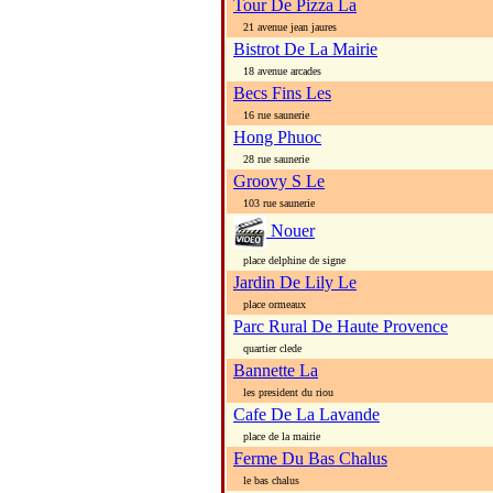
Tour De Pizza La
21 avenue jean jaures
Bistrot De La Mairie
18 avenue arcades
Becs Fins Les
16 rue saunerie
Hong Phuoc
28 rue saunerie
Groovy S Le
103 rue saunerie
Nouer
place delphine de signe
Jardin De Lily Le
place ormeaux
Parc Rural De Haute Provence
quartier clede
Bannette La
les president du riou
Cafe De La Lavande
place de la mairie
Ferme Du Bas Chalus
le bas chalus