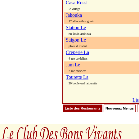
Casa Rossi
le village
Jakouka
17 allee arthur gouin
Station Le
rue louis andrieux
Saigon Le
place st michel
Creperie La
4 rue cordeliers
Jam Le
2 rue merciere
Tourette La
20 boulevard latourette
Lis
Liste des Restaurants
Nouveaux Menus