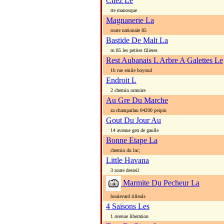
Chez Le
rte manosque
Magnanerie La
route nationale 85
Bastide De Malt La
rn 85 les petites filieres
Rest Aubanais L Arbre A Galettes Le
1b rue emile boyoud
Endroit L
2 chemin oratoire
Au Gre Du Marche
za champarlau 04200 peipin
Gout Du Jour Au
14 avenue gen de gaulle
Bonne Etape La
chemin du lac;
Little Havana
3 route desteil
Marmite Du Pecheur La
boulevard tilleuls
4 Saisons Les
1 avenue liberation