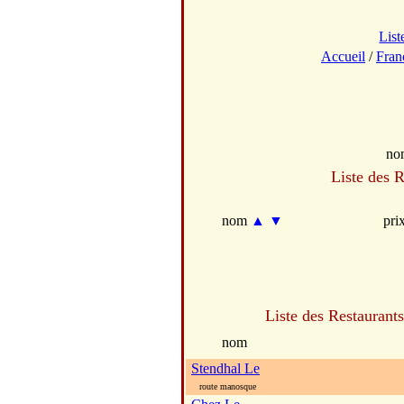
List
Accueil
/
Fran
no
Liste des R
nom
▲
▼
pri
Liste des Restaurant
nom
Stendhal Le
route manosque