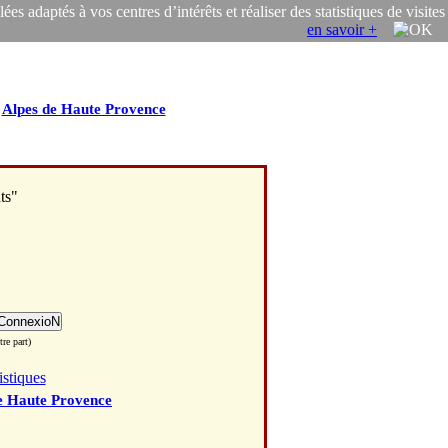
s adaptés à vos centres d’intérêts et réaliser des statistiques de visites
en savoir +
/
Alpes de Haute Provence
ts"
re part)
istiques
e Haute Provence