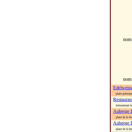
no
nom
Edelweiss
place principal
Restaura
lotissement le
Auberge 
place de la fo
Auberge 
place de la fo