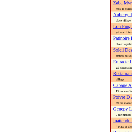
Zaba Myr
rn85 le villag
Auberge 
place village
Lou Ping
gal march imm
Patinoire
chalet la patin
Soleil De
station du sau
Entracte 
gal cinema im
Restauran
village
Cabane A
13 rue mouli
Poivre D
49 rue manue
Genepy L
2 rue manuel
Inattendu
4 place st pier