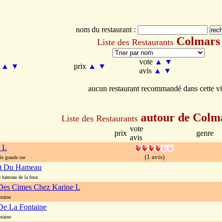
nom du restaurant :
Colmars
Liste des Restaurants
vote
▲
▼
m
▲
▼
prix
▲
▼
avis
▲
▼
aucun restaurant recommandé dans cette vi
autour de Colm
Liste des Restaurants
vote
prix
genre
avis
 L
(1 avis)
e grande rue
nt Du Hameau
 hameau de la foux
Des Cimes Chez Karine L
ntaine
De La Fontaine
ntaine