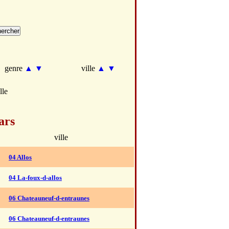
genre
▲
▼
ville
▲
▼
lle
ars
ville
04 Allos
04 La-foux-d-allos
06 Chateauneuf-d-entraunes
06 Chateauneuf-d-entraunes