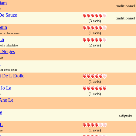
iam
traditionnel
e
De Sauze
traditionnel
(3 avis)
ouin
(1 avis)
 le chenonceau
 La
(2 avis)
oire telecabine
s Neiges
ze
L
m perce neige
t De L Etoile
(1 avis)
 Jo La
(1 avis)
n
 Ane Le
l
e
crêperie
 L
(1 avis)
re