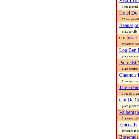
Bistro Tin
3 rue manuel
Hotel Du 
12 rue grenett
Beausejou
place revelly
Gratusier
restaurant nabi
Lou Ben 
place san men
Pierre Et 
place centrale
Chamois 
1 rue sous le b
The Fren
1 rue de la ga
Col De C
place peone v
Valbergan
2 avenue valb
Epicea L
residence le be
Braserade