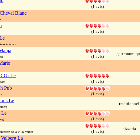
to
(1 avis)
Cheval Blanc
e
r
(1 avis)
 Le
nas inferieur
Manja
gastronomiqu
(1 avis)
th
Marie
D Or Le
(1 avis)
arri
ch Pub
(1 avis)
re
rous Le
traditionnel
alberg
 Le
(1 avis)
erg
pizzeria
(1 avis)
lvedere bat a 14 av valber
 Valberg La