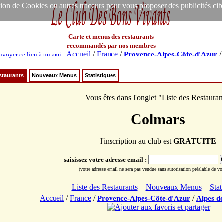
ion de Cookies ou autres traceurs pour vous proposer des publicités ciblée
Carte et menus des restaurants
recommandés par nos membres
Accueil
/
France
/
Provence-Alpes-Côte-d'Azur
nvoyer ce lien à un ami
-
staurants
Nouveaux Menus
Statistiques
Vous êtes dans l'onglet "Liste des Restauran
Colmars
l'inscription au club est
GRATUITE
saisissez votre adresse email :
(votre adresse email ne sera pas vendue sans autorisation préalable de vot
Liste des Restaurants
Nouveaux Menus
Stat
Accueil
/
France
/
/
Provence-Alpes-Côte-d'Azur
Alpes d