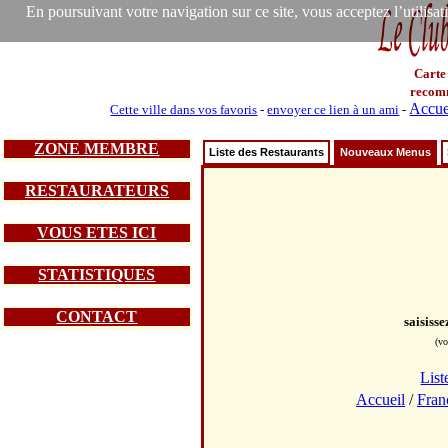
En poursuivant votre navigation sur ce site, vous acceptez l’utilisa
Carte
recom
Accue
Cette ville dans vos favoris
-
envoyer ce lien à un ami
-
ZONE MEMBRE
Liste des Restaurants
Nouveaux Menus
RESTAURATEURS
VOUS ETES ICI
STATISTIQUES
CONTACT
saisiss
(vo
List
Accueil
/
Fran