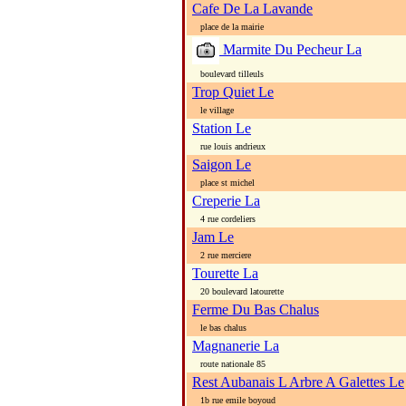
Cafe De La Lavande
place de la mairie
Marmite Du Pecheur La
boulevard tilleuls
Trop Quiet Le
le village
Station Le
rue louis andrieux
Saigon Le
place st michel
Creperie La
4 rue cordeliers
Jam Le
2 rue merciere
Tourette La
20 boulevard latourette
Ferme Du Bas Chalus
le bas chalus
Magnanerie La
route nationale 85
Rest Aubanais L Arbre A Galettes Le
1b rue emile boyoud