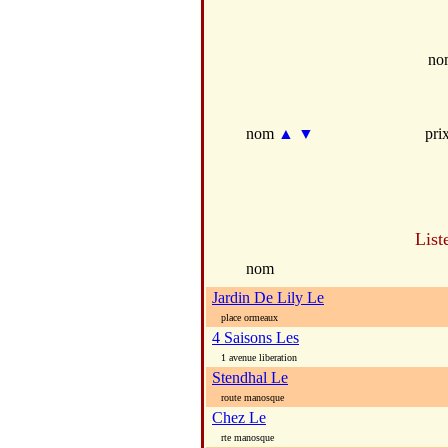
no
nom
▲
▼
pri
List
nom
Jardin De Lily Le
place ormeaux
4 Saisons Les
1 avenue liberation
Stendhal Le
route manosque
Chez Le
rte manosque