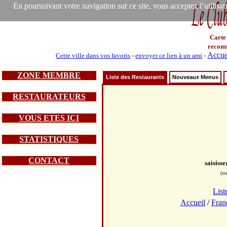
En poursuivant votre navigation sur ce site, vous acceptez l’utilisa
Carte
recom
Accue
Cette ville dans vos favoris
-
envoyer ce lien à un ami
-
ZONE MEMBRE
Liste des Restaurants
Nouveaux Menus
RESTAURATEURS
VOUS ETES ICI
STATISTIQUES
CONTACT
saisiss
(vo
List
Accueil
/
Fran