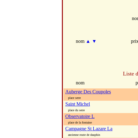
no
nom
▲
▼
pri
Liste 
nom
p
Auberge Des Coupoles
place serre
Saint Michel
place du serre
Observatoire L
place de la fontaine
Campagne St Lazare La
ancienne route de dauphin