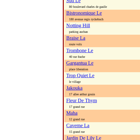
Sud Le
80 boulevard charles de gaulle
Bistronomique Le
180 avenue regis ryckebuch
Notting Hill
parking auchan
Braise La
route volx
Trombone Le
40 rue frache
Gargantua Le
place liberation
Trop Quiet Le
le village
Jakouka
17 allee arthur gouin
Fleur De Thym
17 grand rue
Maha
12 grand rue
Caverne La
15 grand rue
Jardin De Lily Le