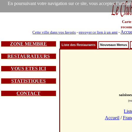
En poursuivant votre navigation sur ce site, vous acceptez l’utilisa
Carte
recom
Accue
Cette ville dans vos favoris
-
envoyer ce lien à un ami
-
ZONE MEMBRE
Liste des Restaurants
Nouveaux Menus
RESTAURATEURS
VOUS ETES ICI
STATISTIQUES
CONTACT
saisiss
(vo
List
Accueil
/
Fran