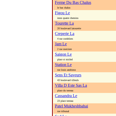
Ferme Du Bas Chalus
le bas chalus
Figou Le
imm quatre chemins
Tourette La
20 boulevard latourette
Creperie La
4 rue cordeliers
Jam Le
2 rue merciere
Saigon Le
place st michel
Station Le
rue louis andrieux
Sens Et Saveurs
43 boulevard tilleuls
Villa D Este Sas La
place du terreau
Cassandra Le
23 place terreau
Patel Mukheshbahai
rue tribunal