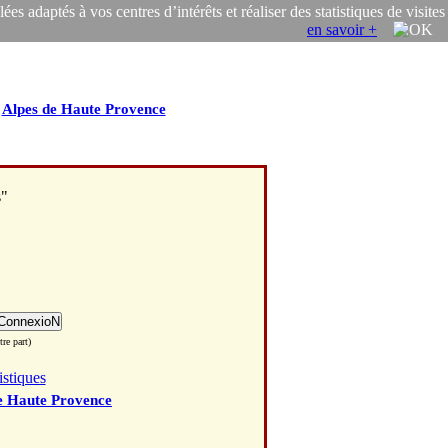
s adaptés à vos centres d’intérêts et réaliser des statistiques de visites
en savoir +
/
Alpes de Haute Provence
s"
re part)
istiques
e Haute Provence