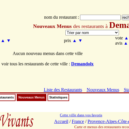
nom du restaurant :
Dema
Nouveaux Menus
des restaurants à
vote
▲
m
▲
▼
prix
▲
▼
avis
▲
Aucun nouveau menus dans cette ville
voir tous les restaurants de cette ville :
Demandolx
Liste des Restaurants
Nouveaux Menus
Sta
staurants
Nouveaux Menus
Statistiques
Cette ville dans vos favoris
Accueil
/
France
/
Provence-Alpes-Côte-
Carte et menus des restaurants re