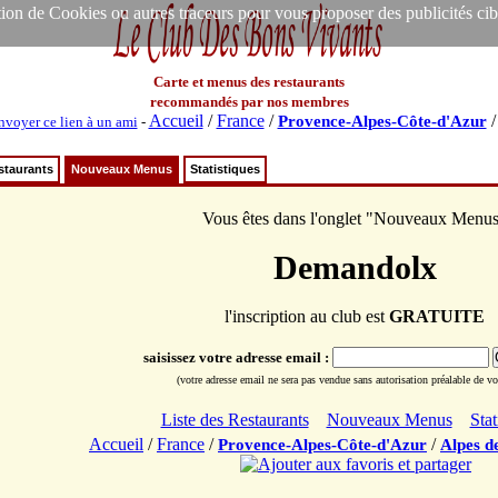
ion de Cookies ou autres traceurs pour vous proposer des publicités ciblée
Carte et menus des restaurants
recommandés par nos membres
Accueil
/
France
/
Provence-Alpes-Côte-d'Azur
nvoyer ce lien à un ami
-
staurants
Nouveaux Menus
Statistiques
Vous êtes dans l'onglet "Nouveaux Menu
Demandolx
l'inscription au club est
GRATUITE
saisissez votre adresse email :
(votre adresse email ne sera pas vendue sans autorisation préalable de vot
Liste des Restaurants
Nouveaux Menus
Stat
Accueil
/
France
/
/
Provence-Alpes-Côte-d'Azur
Alpes d