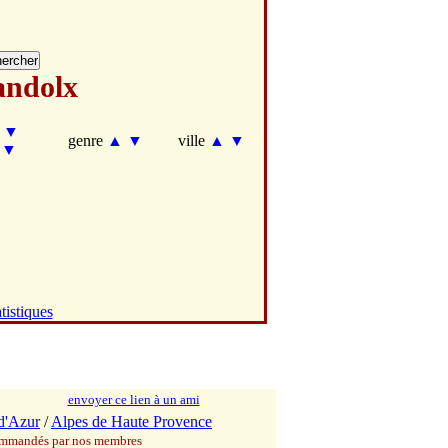
ndolx
▼
genre
▲
▼
ville
▲
▼
▼
tistiques
envoyer ce lien à un ami
d'Azur
/
Alpes de Haute Provence
commandés par nos membres