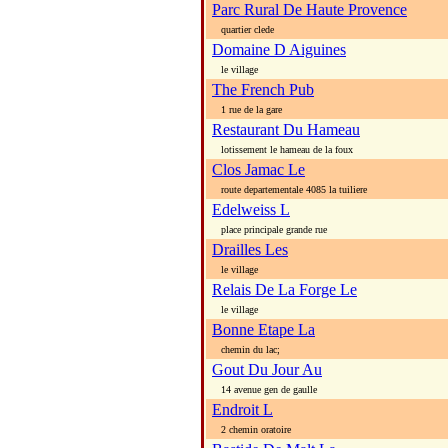
Parc Rural De Haute Provence
quartier clede
Domaine D Aiguines
le village
The French Pub
1 rue de la gare
Restaurant Du Hameau
lotissement le hameau de la foux
Clos Jamac Le
route departementale 4085 la tuiliere
Edelweiss L
place principale grande rue
Drailles Les
le village
Relais De La Forge Le
le village
Bonne Etape La
chemin du lac;
Gout Du Jour Au
14 avenue gen de gaulle
Endroit L
2 chemin oratoire