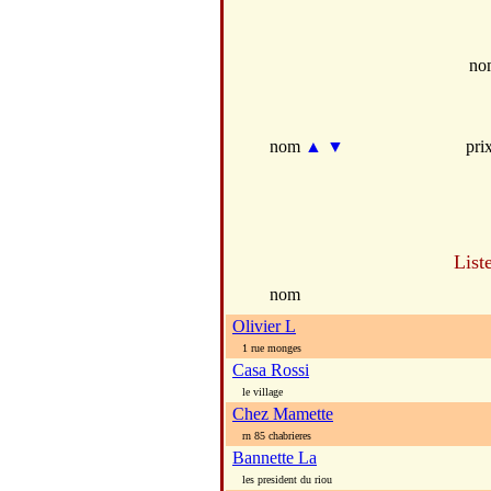
no
nom
▲
▼
pri
List
nom
Olivier L
1 rue monges
Casa Rossi
le village
Chez Mamette
rn 85 chabrieres
Bannette La
les president du riou