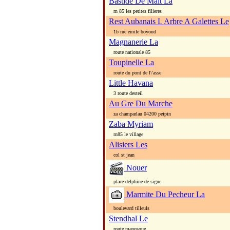
Bastide De Malt La
rn 85 les petites filieres
Rest Aubanais L Arbre A Galettes Le
1b rue emile boyoud
Magnanerie La
route nationale 85
Toupinelle La
route du pont de l\'asse
Little Havana
3 route desteil
Au Gre Du Marche
za champarlau 04200 peipin
Zaba Myriam
rn85 le village
Alisiers Les
col st jean
Nouer
place delphine de signe
Marmite Du Pecheur La
boulevard tilleuls
Stendhal Le
route manosque