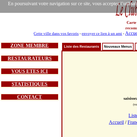
En poursuivant votre navigation sur ce site, vous acceptez l’utilisa
Carte
recom
Accue
Cette ville dans vos favoris
-
envoyer ce lien à un ami
-
ZONE MEMBRE
Liste des Restaurants
Nouveaux Menus
RESTAURATEURS
VOUS ETES ICI
STATISTIQUES
CONTACT
saisiss
(vo
List
Accueil
/
Fran