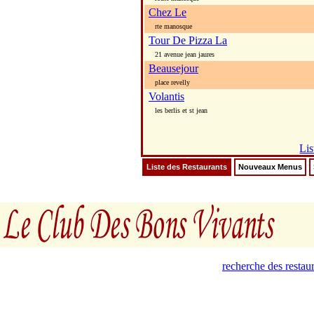
Chez Le
rte manosque
Tour De Pizza La
21 avenue jean jaures
Beausejour
place revelly
Volantis
les berlis et st jean
Lis
Liste des Restaurants
Nouveaux Menus
recherche des restau