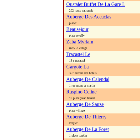
Oustalet Buffet De La Gare L
202 route nationale
Auberge Des Accacias
planet
Beausejour
place revelly
Zaba Myriam
rn85 le village
Tracastel Le
13 r tracastel
Gargote La
357 avenue des hotels
Auberge De Calendal
1 rue mont st martin
Raspino Celine
10 place yvan feraud
Auberge De Sauze
place village
Auberge De Thierry
vergier
Auberge De La Foret
1 place tonkin