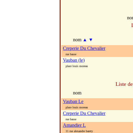
no
nom
▲
▼
Creperie Du Chevalier
rue basse
Vauban (le)
place louis moreau
Liste d
nom
Vauban Le
place louis moreau
Creperie Du Chevalier
rue basse
Amandier L
11 rue alexandre barety