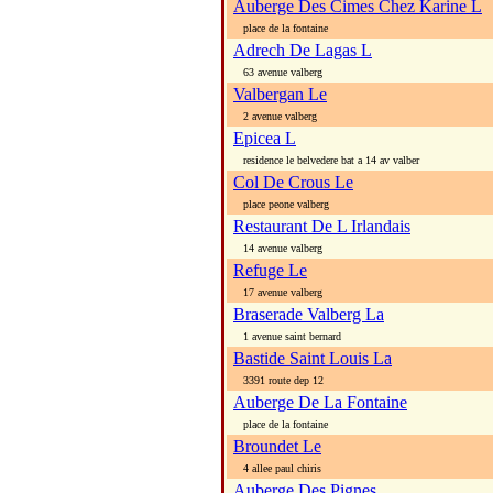
Auberge Des Cimes Chez Karine L
place de la fontaine
Adrech De Lagas L
63 avenue valberg
Valbergan Le
2 avenue valberg
Epicea L
residence le belvedere bat a 14 av valber
Col De Crous Le
place peone valberg
Restaurant De L Irlandais
14 avenue valberg
Refuge Le
17 avenue valberg
Braserade Valberg La
1 avenue saint bernard
Bastide Saint Louis La
3391 route dep 12
Auberge De La Fontaine
place de la fontaine
Broundet Le
4 allee paul chiris
Auberge Des Pignes