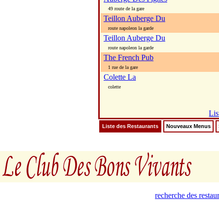
49 route de la gare
Teillon Auberge Du
route napoleon la garde
Teillon Auberge Du
route napoleon la garde
The French Pub
1 rue de la gare
Colette La
colette
Lis
Liste des Restaurants
Nouveaux Menus
recherche des restau