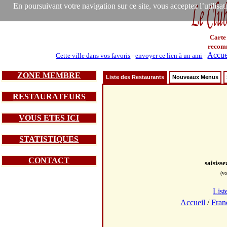
En poursuivant votre navigation sur ce site, vous acceptez l’utilisa
Carte
recom
Accue
Cette ville dans vos favoris
-
envoyer ce lien à un ami
-
ZONE MEMBRE
Liste des Restaurants
Nouveaux Menus
RESTAURATEURS
VOUS ETES ICI
STATISTIQUES
CONTACT
saisiss
(vo
List
Accueil
/
Fran