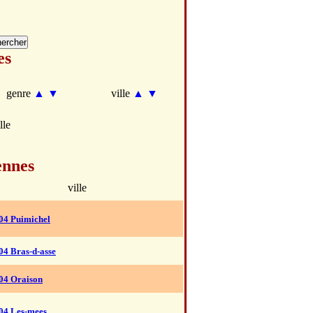
es
genre
▲
▼
ville
▲
▼
lle
ennes
ville
04 Puimichel
04 Bras-d-asse
04 Oraison
04 Les-mees