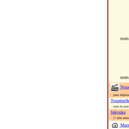
no
nom
Nou
place delphine
Toupinell
route du pont d
Jakouka
17 allee arthu
Marm