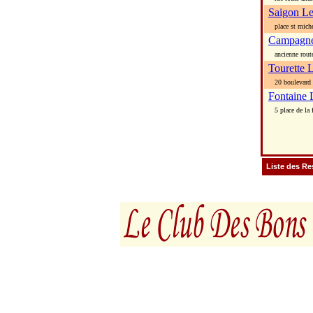
Saigon L
place st mich
Campagne
ancienne route
Tourette 
20 boulevard l
Fontaine 
5 place de la 
Liste des Re