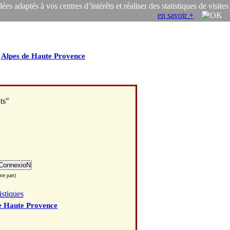
s adaptés à vos centres d’intérêts et réaliser des statistiques de visites
en savoir +
/
Alpes de Haute Provence
ts"
re part)
istiques
e Haute Provence