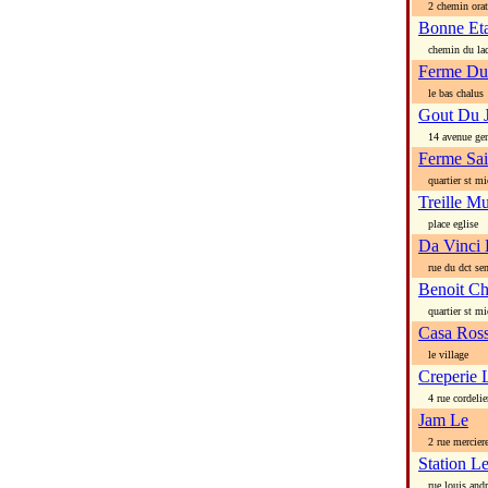
2 chemin orat
Bonne Et
chemin du lac
Ferme Du
le bas chalus
Gout Du 
14 avenue gen 
Ferme Sai
quartier st mi
Treille M
place eglise
Da Vinci 
rue du dct sen
Benoit C
quartier st mi
Casa Ross
le village
Creperie 
4 rue cordelie
Jam Le
2 rue mercier
Station L
rue louis andr