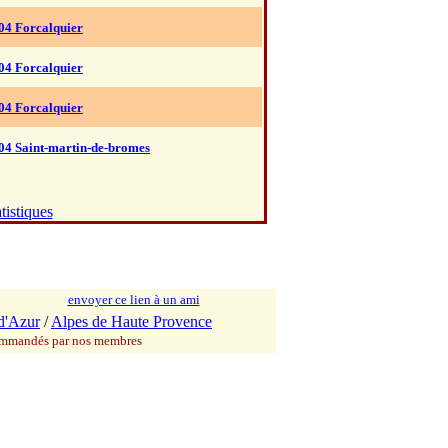
04 Forcalquier
04 Forcalquier
04 Forcalquier
04 Saint-martin-de-bromes
tistiques
envoyer ce lien à un ami
d'Azur
/
Alpes de Haute Provence
commandés par nos membres