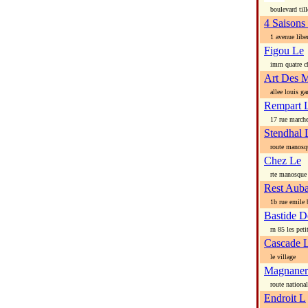
boulevard till
4 Saisons
1 avenue liber
Figou Le
imm quatre c
Art Des M
allee louis gar
Rempart 
17 rue march
Stendhal 
route manosq
Chez Le
rte manosque
Rest Auba
1b rue emile 
Bastide D
rn 85 les petite
Cascade 
le village
Magnaner
route national
Endroit L