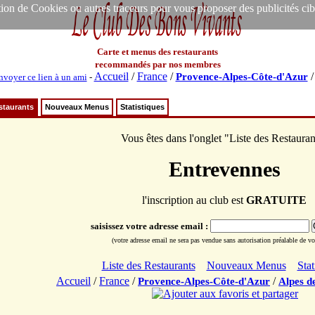
ion de Cookies ou autres traceurs pour vous proposer des publicités ciblée
Carte et menus des restaurants
recommandés par nos membres
Accueil
/
France
/
Provence-Alpes-Côte-d'Azur
nvoyer ce lien à un ami
-
staurants
Nouveaux Menus
Statistiques
Vous êtes dans l'onglet "Liste des Restauran
Entrevennes
l'inscription au club est
GRATUITE
saisissez votre adresse email :
(votre adresse email ne sera pas vendue sans autorisation préalable de vot
Liste des Restaurants
Nouveaux Menus
Stat
Accueil
/
France
/
/
Provence-Alpes-Côte-d'Azur
Alpes d