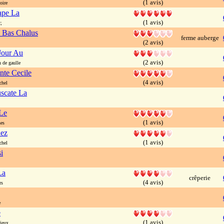
(1 avis)
oire
ape La
(1 avis)
;
 Bas Chalus
ferme auberge
(2 avis)
Jour Au
(2 avis)
de gaulle
nte Cecile
(4 avis)
chel
uscate La
Le
(1 avis)
es
hez
(1 avis)
chel
i
La
crêperie
(4 avis)
rs
e
e
(1 avis)
ieux