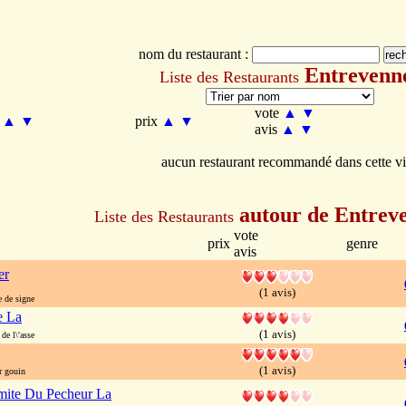
nom du restaurant :
Entrevenn
Liste des Restaurants
vote
▲
▼
m
▲
▼
prix
▲
▼
avis
▲
▼
aucun restaurant recommandé dans cette vi
autour de Entrev
Liste des Restaurants
vote
prix
genre
avis
er
(1 avis)
 de signe
e La
(1 avis)
e l\'asse
(1 avis)
r gouin
ite Du Pecheur La