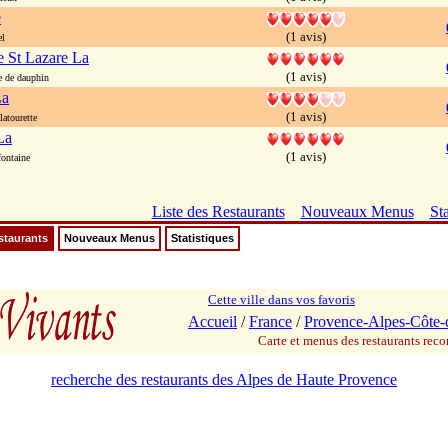
e
(1 avis)
el
 St Lazare La
(1 avis)
 de dauphin
La
(1 avis)
atourette
La
(1 avis)
fontaine
Liste des Restaurants
Nouveaux Menus
Sta
staurants
Nouveaux Menus
Statistiques
Cette ville dans vos favoris
Accueil
/
France
/
Provence-Alpes-Côte-
Carte et menus des restaurants re
recherche des restaurants des Alpes de Haute Provence