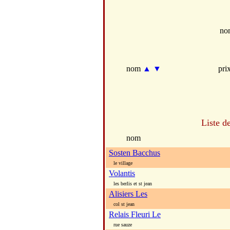
no
nom
▲
▼
pri
Liste d
nom
Sosten Bacchus
le village
Volantis
les berlis et st jean
Alisiers Les
col st jean
Relais Fleuri Le
rue sauze