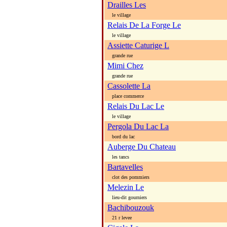
Drailles Les
le village
Relais De La Forge Le
le village
Assiette Caturige L
grande rue
Mimi Chez
grande rue
Cassolette La
place commerce
Relais Du Lac Le
le village
Pergola Du Lac La
bord du lac
Auberge Du Chateau
les tancs
Bartavelles
clot des pommiers
Melezin Le
lieu-dit gourniers
Bachibouzouk
21 r levee