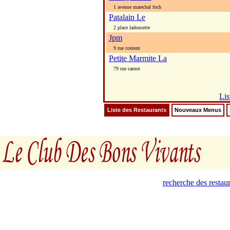
1 avenue marechal foch
Patalain Le
2 place ladoucette
Jpm
9 rue content
Petite Marmite La
79 rue carnot
Lis
Liste des Restaurants
Nouveaux Menus
recherche des restau