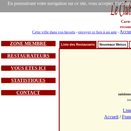
En poursuivant votre navigation sur ce site, vous acceptez l’utilisa
Carte
recom
Accue
Cette ville dans vos favoris
-
envoyer ce lien à un ami
-
ZONE MEMBRE
Liste des Restaurants
Nouveaux Menus
RESTAURATEURS
VOUS ETES ICI
STATISTIQUES
CONTACT
saisiss
(vo
List
Accueil
/
Fran