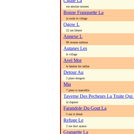
Cigale La
rue antoine moures
Bonne Franquette La
la roche le village
Ogow L
22 rue liberte
Annexe L
89 avenue embrun
Autanes Les
le village
Avel Mor
le faudon les taillas
Detour Au
2 place dongois
Mia
7 place st marcellin
Taverne Des Pecheurs La Truite Qui 
la clapiere
Farandole Du Gout La
5 rue st donat
Refuge Le
2 rue doct ayasse
Grangette La