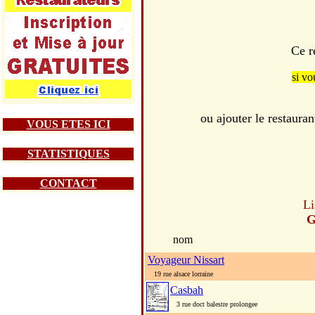
Ce r
si vo
ou ajouter le resta
VOUS ETES ICI
STATISTIQUES
CONTACT
Li
G
nom
Voyageur Nissart
19 rue alsace lorraine
Casbah
3 rue doct balestre prolongee