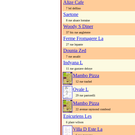
Alize Cafe
7 bd delfino
Saetone
8 rue alsace lorraine
Woody S Diner
37 bis rue angleterre
Ferme Fromagere La
27 rue lepante
Dounia Zed
7 rue assalit
Indyana L
11 rue gustave deloye
Mambo Pizza
12 rue trachel
Ovale L
29 rue pastorelli
Mambo Pizza
22 avenue raymond comboul
Epicuriens Les
6 place wilson
Villa D Este La