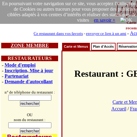
En poursuivant votre navigation sur ce site, vous acceptez l’utilisation
de Cookies ou autres traceurs pour vous proposer des publicités
ciblées adaptés à vos centres d’intérêts et réaliser des statistiques de
visites
en savoir +
Carte
recom
-
Acc
Ce restaurant dans vos favoris
-
envoyer ce lien à un ami
ZONE MEMBRE
Carte et Menus
Plan d'Accès
Réservatio
RESTAURATEURS
-
Mode d'emploi
-
Inscription, Mise à jour
Restaurant 
-
Partenariat
-
Demande d'autocollant
n° de téléphone du restaurant :
Carte et Me
Accueil
/
Fra
OU
nom du restaurant :