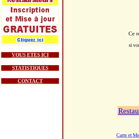
Ce r
si vo
VOUS ETES ICI
STATISTIQUES
CONTACT
Restau
Carte et M