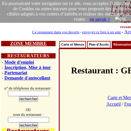
En poursuivant votre navigation sur ce site, vous acceptez l’utilisation
de Cookies ou autres traceurs pour vous proposer des publicités
ciblées adaptés à vos centres d’intérêts et réaliser des statistiques de
visites
en savoir +
Carte
recom
-
Acc
Ce restaurant dans vos favoris
-
envoyer ce lien à un ami
ZONE MEMBRE
Carte et Menus
Plan d'Accès
Réservatio
RESTAURATEURS
-
Mode d'emploi
-
Inscription, Mise à jour
Restaurant 
-
Partenariat
-
Demande d'autocollant
n° de téléphone du restaurant :
Carte et Me
Accueil
/
Fra
OU
nom du restaurant :