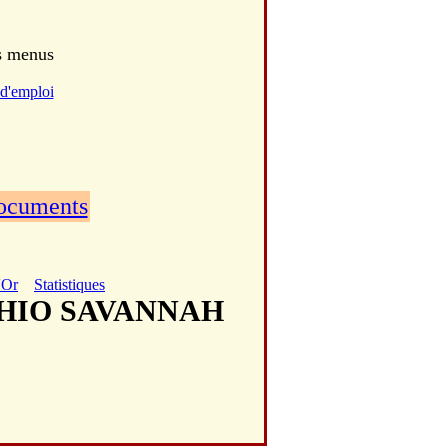
es menus
d'emploi
documents
'Or
Statistiques
CCHIO SAVANNAH