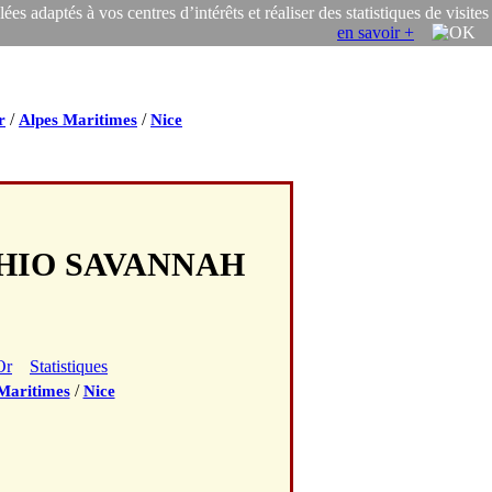
s adaptés à vos centres d’intérêts et réaliser des statistiques de visites
en savoir +
/
/
r
Alpes Maritimes
Nice
CHIO SAVANNAH
Or
Statistiques
/
Maritimes
Nice