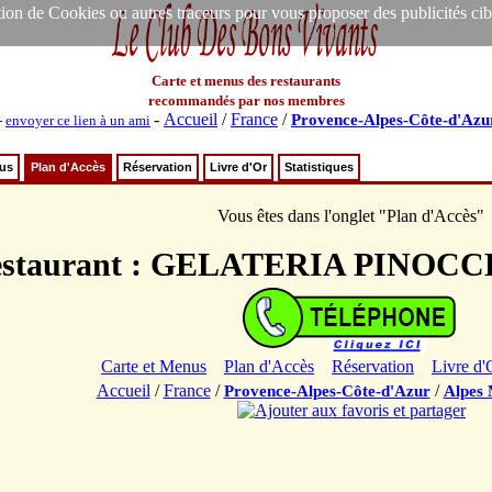
ion de Cookies ou autres traceurs pour vous proposer des publicités ciblée
Carte et menus des restaurants
recommandés par nos membres
-
Accueil
/
France
/
Provence-Alpes-Côte-d'Azu
-
envoyer ce lien à un ami
nus
Plan d'Accès
Réservation
Livre d'Or
Statistiques
Vous êtes dans l'onglet "Plan d'Accès"
estaurant : GELATERIA PINOC
Carte et Menus
Plan d'Accès
Réservation
Livre d'
Accueil
/
France
/
/
Provence-Alpes-Côte-d'Azur
Alpes 