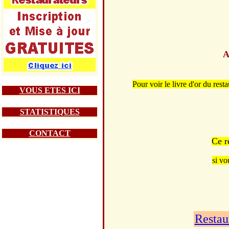
A
Pour voir le livre d'or
VOUS ETES ICI
STATISTIQUES
CONTACT
Ce r
si vo
Restau