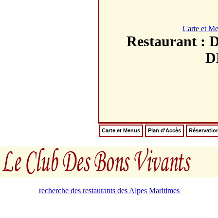
Carte et M
Restaurant
D
Carte et Menus
Plan d'Accès
Réservatio
recherche des restaurants des Alpes Maritimes