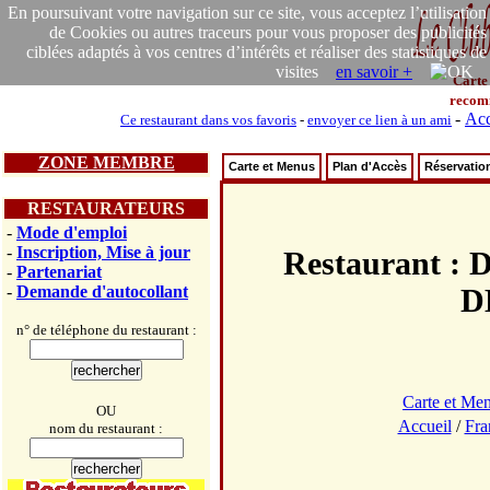
En poursuivant votre navigation sur ce site, vous acceptez l’utilisation
de Cookies ou autres traceurs pour vous proposer des publicités
ciblées adaptés à vos centres d’intérêts et réaliser des statistiques de
visites
en savoir +
Carte
recom
-
Acc
Ce restaurant dans vos favoris
-
envoyer ce lien à un ami
ZONE MEMBRE
Carte et Menus
Plan d'Accès
Réservatio
RESTAURATEURS
-
Mode d'emploi
-
Inscription, Mise à jour
Restaurant
-
Partenariat
-
Demande d'autocollant
D
n° de téléphone du restaurant :
Carte et Me
OU
Accueil
/
Fra
nom du restaurant :