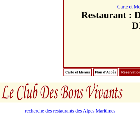
Carte et M
Restaurant
D
Carte et Menus
Plan d'Accès
Réservatio
recherche des restaurants des Alpes Maritimes