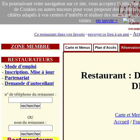
En poursuivant votre navigation sur ce site, vous acceptez l’utilisation
de Cookies ou autres traceurs pour vous proposer des publicités
ciblées adaptés à vos centres d’intérêts et réaliser des statistiques de
visites
en savoir +
Carte
recom
-
Acc
Ce restaurant dans vos favoris
-
envoyer ce lien à un ami
ZONE MEMBRE
Carte et Menus
Plan d'Accès
Réservatio
RESTAURATEURS
-
Mode d'emploi
-
Inscription, Mise à jour
Restaurant
-
Partenariat
-
Demande d'autocollant
D
n° de téléphone du restaurant :
Carte et Me
OU
Accueil
/
Fra
nom du restaurant :