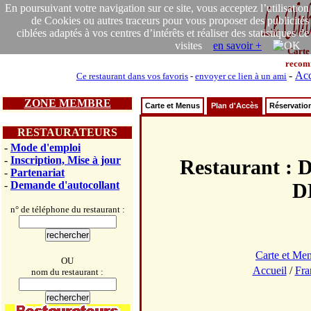
En poursuivant votre navigation sur ce site, vous acceptez l’utilisation
de Cookies ou autres traceurs pour vous proposer des publicités
ciblées adaptés à vos centres d’intérêts et réaliser des statistiques de
visites
en savoir +
Carte
recom
-
Acc
Ce restaurant dans vos favoris
-
envoyer ce lien à un ami
ZONE MEMBRE
Carte et Menus
Plan d'Accès
Réservatio
RESTAURATEURS
-
Mode d'emploi
-
Inscription, Mise à jour
Restaurant
-
Partenariat
-
Demande d'autocollant
D
n° de téléphone du restaurant :
Carte et Me
OU
Accueil
/
Fra
nom du restaurant :