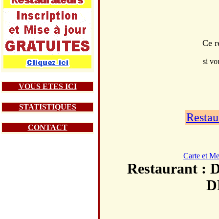
Ce r
si vo
VOUS ETES ICI
STATISTIQUES
Restau
CONTACT
Carte et M
Restaurant
D