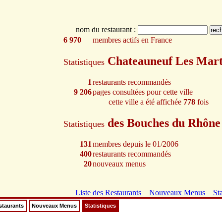
nom du restaurant :
6 970
membres actifs en France
Chateauneuf Les Mar
Statistiques
1
restaurants recommandés
9 206
pages consultées pour cette ville
cette ville a été affichée
778
fois
des Bouches du Rhôn
Statistiques
131
membres depuis le 01/2006
400
restaurants recommandés
20
nouveaux menus
Liste des Restaurants
Nouveaux Menus
Sta
staurants
Nouveaux Menus
Statistiques