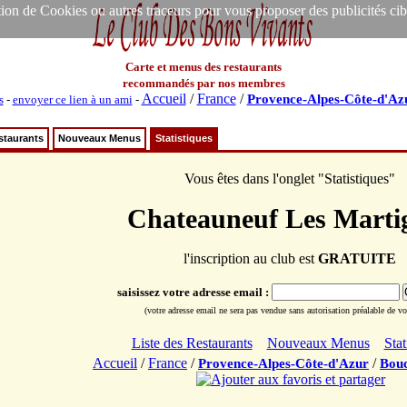
ion de Cookies ou autres traceurs pour vous proposer des publicités ciblée
Carte et menus des restaurants
recommandés par nos membres
Accueil
/
France
/
Provence-Alpes-Côte-d'Az
s
-
envoyer ce lien à un ami
-
staurants
Nouveaux Menus
Statistiques
Vous êtes dans l'onglet "Statistiques"
Chateauneuf Les Marti
l'inscription au club est
GRATUITE
saisissez votre adresse email :
(votre adresse email ne sera pas vendue sans autorisation préalable de vot
Liste des Restaurants
Nouveaux Menus
Stat
Accueil
/
France
/
/
Provence-Alpes-Côte-d'Azur
Bouc