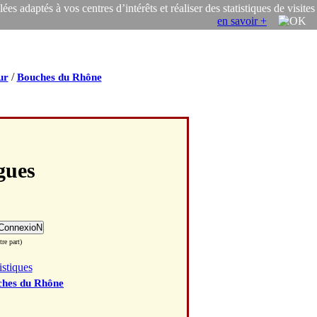
s adaptés à vos centres d’intérêts et réaliser des statistiques de visites
en savoir +
/
ur
Bouches du Rhône
gues
re part)
istiques
hes du Rhône