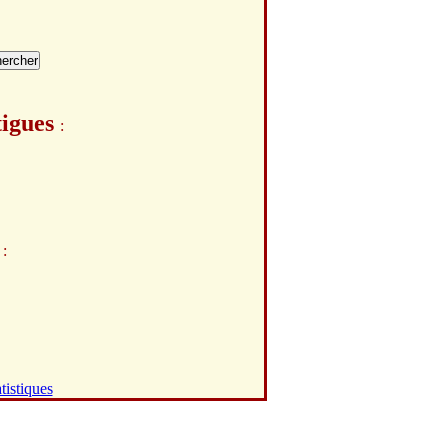
tigues
:
e
:
tistiques