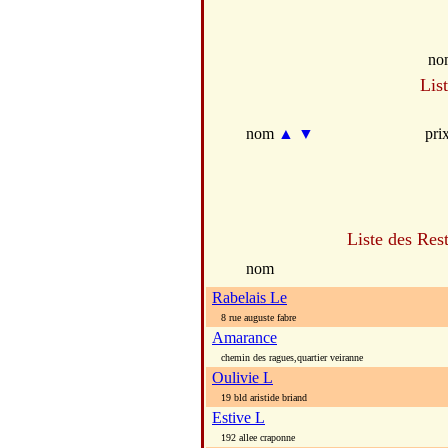
no
Lis
nom
▲
▼
pri
Liste des Res
nom
Rabelais Le
8 rue auguste fabre
Amarance
chemin des ragues,quartier veiranne
Oulivie L
19 bld aristide briand
Estive L
192 allee craponne