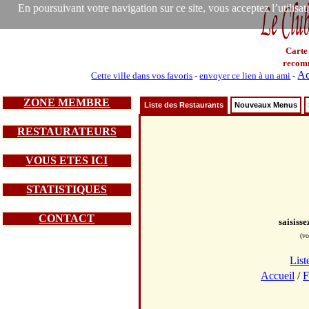
En poursuivant votre navigation sur ce site, vous acceptez l’utilisa
Carte
recom
Ac
Cette ville dans vos favoris
-
envoyer ce lien à un ami
-
ZONE MEMBRE
Liste des Restaurants
Nouveaux Menus
RESTAURATEURS
VOUS ETES ICI
STATISTIQUES
CONTACT
saisiss
(vo
List
Accueil
/
F