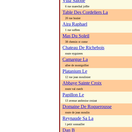
Villa Salone
6 rue marechal joffre
Table Des Cordeliers La
20 rue hozier
Aira Raphael
1 rue suffren
Mas Du Soleil
38 chemin st come
Chateau De Richebois
route eyguieres
Camargue La
allee de montgolfier
Platanium Le
12 rue jean moulinier
Abbaye Sainte Croix
route val cuech
Papillon Le
13 avenue ambroise croizat
Domaine De Roquerousse
route de jean moulin
Reynaude Sa La
l petit sonnailler
Dan B