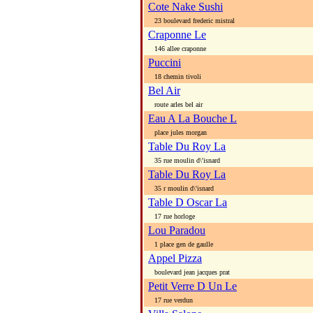
Cote Nake Sushi
23 boulevard frederic mistral
Craponne Le
146 allee craponne
Puccini
18 chemin tivoli
Bel Air
route arles bel air
Eau A La Bouche L
place jules morgan
Table Du Roy La
35 rue moulin d\'isnard
Table Du Roy La
35 r moulin d\'isnard
Table D Oscar La
17 rue horloge
Lou Paradou
1 place gen de gaulle
Appel Pizza
boulevard jean jacques prat
Petit Verre D Un Le
17 rue verdun