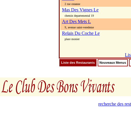
2 rue cezanne
Mas Des Vignes Le
chemin departemental 19
Art Des Mets L
9, avenue saint-veredeme
Relais Du Coche Le
place monier
Lis
Liste des Restaurants
Nouveaux Menus
recherche des re