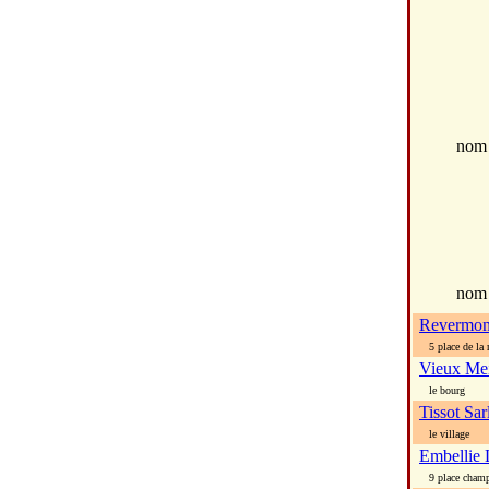
no
nom
Revermon
5 place de la 
Vieux Me
le bourg
Tissot Sar
le village
Embellie 
9 place champ 