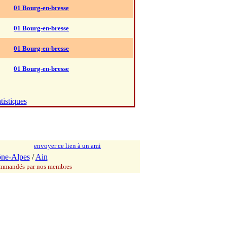
01 Bourg-en-bresse
01 Bourg-en-bresse
01 Bourg-en-bresse
01 Bourg-en-bresse
tistiques
envoyer ce lien à un ami
ne-Alpes
/
Ain
commandés par nos membres