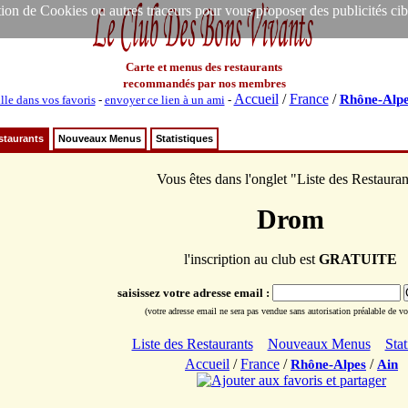
ion de Cookies ou autres traceurs pour vous proposer des publicités ciblée
Carte et menus des restaurants
recommandés par nos membres
Accueil
/
France
/
Rhône-Alpe
lle dans vos favoris
-
envoyer ce lien à un ami
-
staurants
Nouveaux Menus
Statistiques
Vous êtes dans l'onglet "Liste des Restauran
Drom
l'inscription au club est
GRATUITE
saisissez votre adresse email :
(votre adresse email ne sera pas vendue sans autorisation préalable de vot
Liste des Restaurants
Nouveaux Menus
Stat
Accueil
/
France
/
/
Rhône-Alpes
Ain