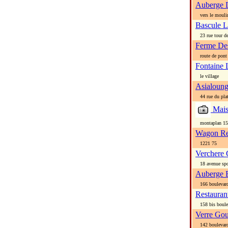
Auberge 
vers le mouli
Bascule L
23 rue tour de
Ferme Des
route de pont d
Fontaine 
le village
Asialoun
44 rue du pla
Mais
montaplan 150
Wagon Res
1221 75
Verchere
18 avenue spo
Auberge 
166 boulevard
Restauran
158 bis boule
Verre Go
142 boulevard