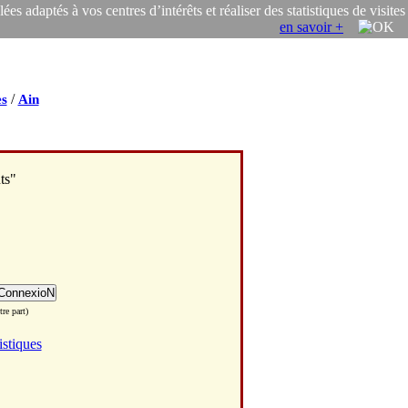
s adaptés à vos centres d’intérêts et réaliser des statistiques de visites
en savoir +
/
s
Ain
ts"
re part)
istiques