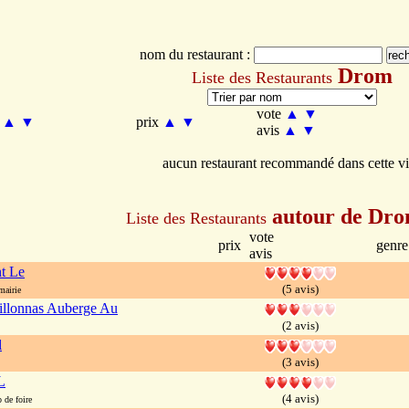
nom du restaurant :
Drom
Liste des Restaurants
vote
▲
▼
m
▲
▼
prix
▲
▼
avis
▲
▼
aucun restaurant recommandé dans cette vi
autour de Dr
Liste des Restaurants
vote
prix
genre
avis
t Le
(5 avis)
mairie
illonnas Auberge Au
(2 avis)
l
(3 avis)
L
(4 avis)
de foire