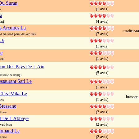
Du Suran
(1 avis)
n
a
(4 avis)
aul
 Arcuires La
tradition
(7 avis)
 ain rond point des arcuires
La
(1 avis)
ge
(1 avis)
teau
on Des Pays De L Ain
(5 avis)
 route de bourg
taurant Sarl Le
(1 avis)
 Chez Mika Le
brasseri
(1 avis)
rts
Bressane
(2 avis)
 brou
t De L Abbaye
(2 avis)
vard brou
urmand Le
(2 avis)
 brou