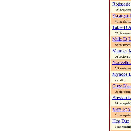
Rotisseri
134 boulevard
Escargot 
41 rue charles
Table D A
126 boulevard
Mille Et 
88 boulevard 
Mumtaz M
26 boulevard 
Nouvelle
511 route quar
Myndos 
rue littre
Chez Bla
19 place bern
Bressan L
34 rue republ
Mets Et V
11 rue republ
Hoa Dao
9 rue republi