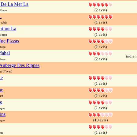
e De La Mer La
(2 avis)
 brou
L
(1 avis)
 robin
rthur La
(1 avis)
 brou
Une Pizzas
(1 avis)
brou
ahal
indien
(2 avis)
brou
 Auberge Des Rippes
t d\'avard
Le
(1 avis)
nc
(1 avis)
ard
e
(1 avis)
ique
ins
(10 avis)
ique
(1 avis)
que