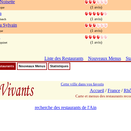
Noisette
(1 avis)
ique
a
(1 avis)
basch
a Sylvain
(1 avis)
que
L
(1 avis)
quinet
Liste des Restaurants
Nouveaux Menus
Sta
staurants
Nouveaux Menus
Statistiques
Cette ville dans vos favoris
Accueil
/
France
/
Rhô
Carte et menus des restaurants re
recherche des restaurants de l'Ain