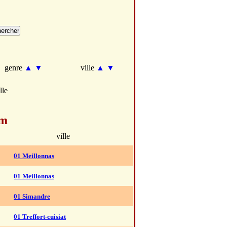
genre
▲
▼
ville
▲
▼
lle
om
ville
01 Meillonnas
01 Meillonnas
01 Simandre
01 Treffort-cuisiat