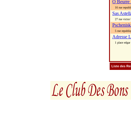
O Beurre 
16 rue republ
Sas Astell
27 rue victor 
Pschenisk
5 rue republi
Adresse 
1 place edgar 
Liste des Re