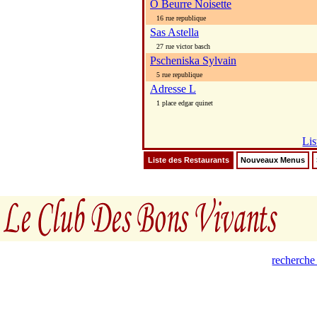
O Beurre Noisette
16 rue republique
Sas Astella
27 rue victor basch
Pscheniska Sylvain
5 rue republique
Adresse L
1 place edgar quinet
Lis
Liste des Restaurants
Nouveaux Menus
recherche 