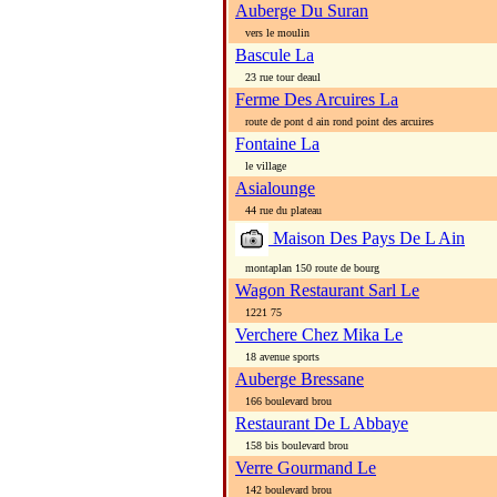
Auberge Du Suran
vers le moulin
Bascule La
23 rue tour deaul
Ferme Des Arcuires La
route de pont d ain rond point des arcuires
Fontaine La
le village
Asialounge
44 rue du plateau
Maison Des Pays De L Ain
montaplan 150 route de bourg
Wagon Restaurant Sarl Le
1221 75
Verchere Chez Mika Le
18 avenue sports
Auberge Bressane
166 boulevard brou
Restaurant De L Abbaye
158 bis boulevard brou
Verre Gourmand Le
142 boulevard brou