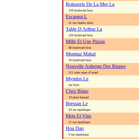
Rotisserie De La Mer La
134 boulevard brou
Escargot L
41 rue charles robin
Table D Arthur La
126 boulevard brou
Mille Et Une Pizzas
88 boulevard brou
Mumtaz Mahal
26 boulevard brou
Nouvelle Auberge Des Rippes
511 route quart d\'avard
Myndos Le
rue littre
Chez Blanc
19 place bernard
Bressan Le
34 rue republique
Mets Et Vins
11 rue republique
Hoa Dao
9 rue republique