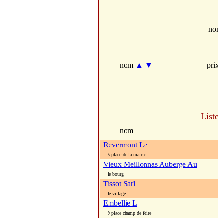
no
nom
▲
▼
pri
List
nom
Revermont Le
5 place de la mairie
Vieux Meillonnas Auberge Au
le bourg
Tissot Sarl
le village
Embellie L
9 place champ de foire