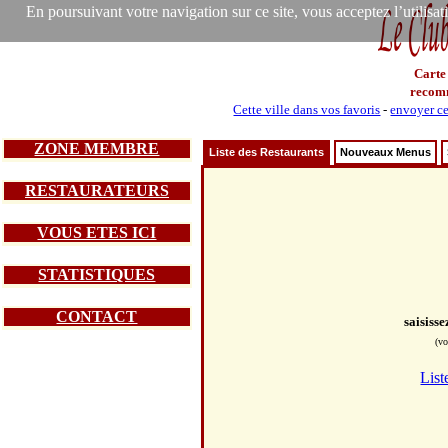
En poursuivant votre navigation sur ce site, vous acceptez l’utilisa
Carte
recom
Cette ville dans vos favoris
-
envoyer ce
ZONE MEMBRE
Liste des Restaurants
Nouveaux Menus
RESTAURATEURS
VOUS ETES ICI
STATISTIQUES
CONTACT
saisiss
(vo
List