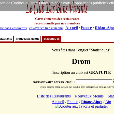
ion de Cookies ou autres traceurs pour vous proposer des publicités ciblée
Carte et menus des restaurants
recommandés par nos membres
Accueil
/
France
/
Rhône-Alpe
lle dans vos favoris
-
envoyer ce lien à un ami
-
staurants
Nouveaux Menus
Statistiques
Vous êtes dans l'onglet "Statistiques"
Drom
l'inscription au club est
GRATUITE
saisissez votre adresse email :
(votre adresse email ne sera pas vendue sans autorisation préalable de vot
Liste des Restaurants
Nouveaux Menus
Stat
Accueil
/
France
/
/
Rhône-Alpes
Ain