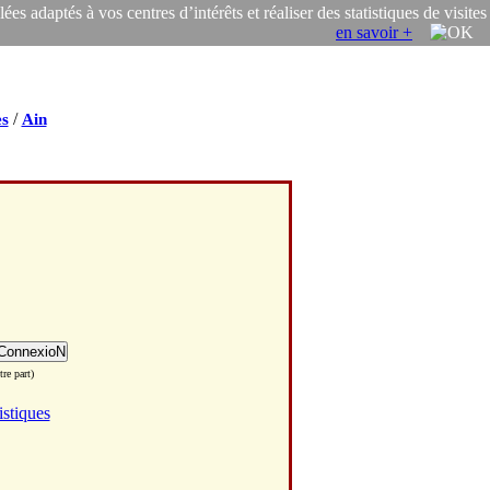
s adaptés à vos centres d’intérêts et réaliser des statistiques de visites
en savoir +
/
s
Ain
re part)
istiques