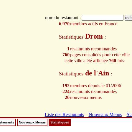
nom du restaurant :
6 970
membres actifs en France
Drom
Statistiques
:
1
restaurants recommandés
760
pages consultées pour cette ville
cette ville a été affichée
760
fois
de l'Ain
Statistiques
:
192
membres depuis le 01/2006
224
restaurants recommandés
20
nouveaux menus
Liste des Restaurants
Nouveaux Menus
Sta
staurants
Nouveaux Menus
Statistiques