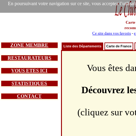
En poursuivant votre navigation sur ce site, vous acceptez l’utilisa
Carte
recom
Ce site dans vos favoris
-
e
ZONE MEMBRE
Liste des Départements
Carte de France
RESTAURATEURS
Vous êtes da
VOUS ETES ICI
STATISTIQUES
Découvrez le
CONTACT
(cliquez sur vo