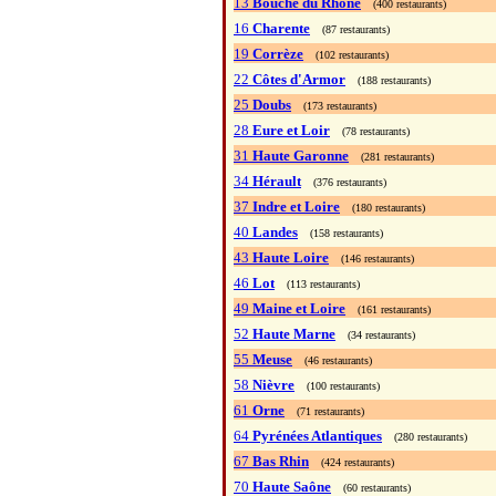
13
Bouche du Rhône
(400 restaurants)
16
Charente
(87 restaurants)
19
Corrèze
(102 restaurants)
22
Côtes d'Armor
(188 restaurants)
25
Doubs
(173 restaurants)
28
Eure et Loir
(78 restaurants)
31
Haute Garonne
(281 restaurants)
34
Hérault
(376 restaurants)
37
Indre et Loire
(180 restaurants)
40
Landes
(158 restaurants)
43
Haute Loire
(146 restaurants)
46
Lot
(113 restaurants)
49
Maine et Loire
(161 restaurants)
52
Haute Marne
(34 restaurants)
55
Meuse
(46 restaurants)
58
Nièvre
(100 restaurants)
61
Orne
(71 restaurants)
64
Pyrénées Atlantiques
(280 restaurants)
67
Bas Rhin
(424 restaurants)
70
Haute Saône
(60 restaurants)