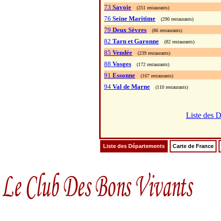
73
Savoie
(251 restaurants)
76
Seine Maritime
(290 restaurants)
79
Deux Sèvres
(86 restaurants)
82
Tarn et Garonne
(82 restaurants)
85
Vendée
(239 restaurants)
88
Vosges
(172 restaurants)
91
Essonne
(167 restaurants)
94
Val de Marne
(110 restaurants)
Liste des 
Liste des Départements
Carte de France