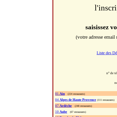
l'inscr
saisissez v
(votre adresse email 
Liste des D
n° de t
n
01
Ain
(224 restaurants)
04
Alpes de Haute Provence
(111 restaurants)
07
Ardèche
(248 restaurants)
10
Aube
(67 restaurants)