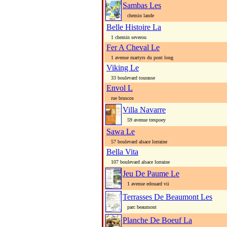
Sambas Les
chemin lande
Belle Histoire La
1 chemin severou
Fer A Cheval Le
1 avenue martyrs du pont long
Viking Le
33 boulevard tourasse
Envol L
rue bruscos
Villa Navarre
59 avenue trespoey
Sawa Le
57 boulevard alsace lorraine
Bella Vita
107 boulevard alsace lorraine
Jeu De Paume Le
1 avenue edouard vii
Terrasses De Beaumont Les
parc beaumont
Planche De Boeuf La