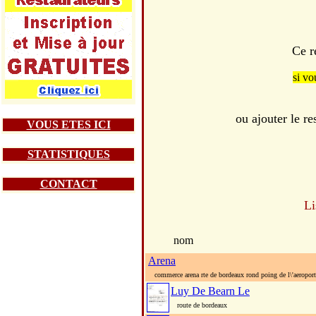
Ce r
si vo
ou ajouter le 
VOUS ETES ICI
STATISTIQUES
CONTACT
Li
nom
Arena
commerce arena rte de bordeaux rond poing de l\'aeroport
Luy De Bearn Le
route de bordeaux