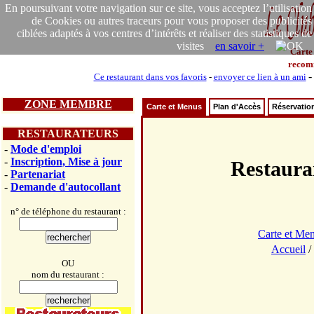
En poursuivant votre navigation sur ce site, vous acceptez l’utilisation
de Cookies ou autres traceurs pour vous proposer des publicités
ciblées adaptés à vos centres d’intérêts et réaliser des statistiques de
visites
en savoir +
Carte
recom
Ce restaurant dans vos favoris
-
envoyer ce lien à un ami
ZONE MEMBRE
Carte et Menus
Plan d'Accès
Réservatio
RESTAURATEURS
-
Mode d'emploi
-
Inscription, Mise à jour
Restaur
-
Partenariat
-
Demande d'autocollant
n° de téléphone du restaurant :
Carte et Me
Accueil
/
OU
nom du restaurant :