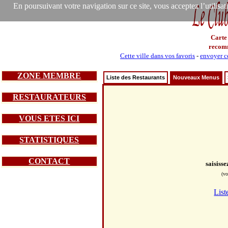
En poursuivant votre navigation sur ce site, vous acceptez l’utilisa
Carte
recom
Cette ville dans vos favoris
-
envoyer ce
ZONE MEMBRE
Liste des Restaurants
Nouveaux Menus
RESTAURATEURS
VOUS ETES ICI
STATISTIQUES
CONTACT
saisiss
(vo
List