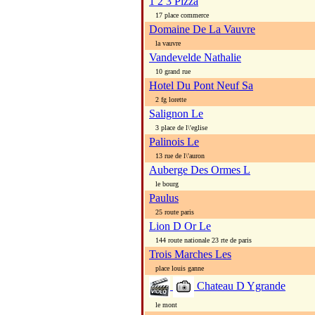
1 2 3 Pizza
17 place commerce
Domaine De La Vauvre
la vauvre
Vandevelde Nathalie
10 grand rue
Hotel Du Pont Neuf Sa
2 fg lorette
Salignon Le
3 place de l\'eglise
Palinois Le
13 rue de l\'auron
Auberge Des Ormes L
le bourg
Paulus
25 route paris
Lion D Or Le
144 route nationale 23 rte de paris
Trois Marches Les
place louis ganne
Chateau D Ygrande
le mont