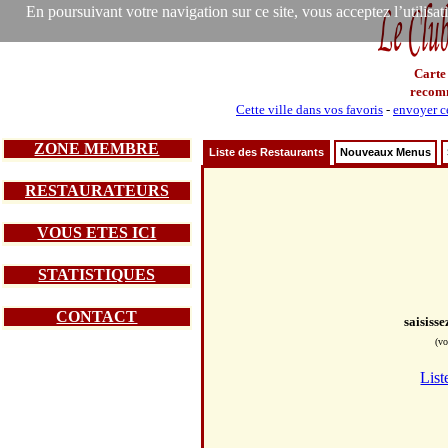
En poursuivant votre navigation sur ce site, vous acceptez l’utilisa
Carte
recom
Cette ville dans vos favoris
-
envoyer ce
ZONE MEMBRE
Liste des Restaurants
Nouveaux Menus
RESTAURATEURS
VOUS ETES ICI
STATISTIQUES
CONTACT
saisiss
(vo
List