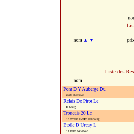
no
Lis
nom
▲
▼
pri
Liste des Res
nom
Pont D Y Auberge Du
route charenton
Relais De Pirot Le
le bourg
Troncais 20 Le
12 avenue nicolas rambourg
Etoile D Urcay L
44 route nationale