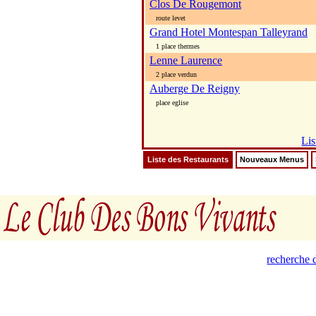
Clos De Rougemont
route levet
Grand Hotel Montespan Talleyrand
1 place thermes
Lenne Laurence
2 place verdun
Auberge De Reigny
place eglise
Lis
Liste des Restaurants
Nouveaux Menus
recherche d