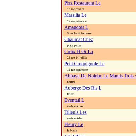
Pizz Restaurant La
12 rue cordier
Massilia Le
17 rue nationale
Amandois L
9 rue henri barbusse
Chaumat Chez
place peron
Croix D Or La
28 rue 14 juillet
Petit Croquignole Le
12 rue commerce
Abbaye De Noirlac Le Marais Trois
noirlac
Auberge Des Ris L
les ris
Eventail L
route marcais
Tilleuls Les
route noirlac
Fleury Le
le bourg