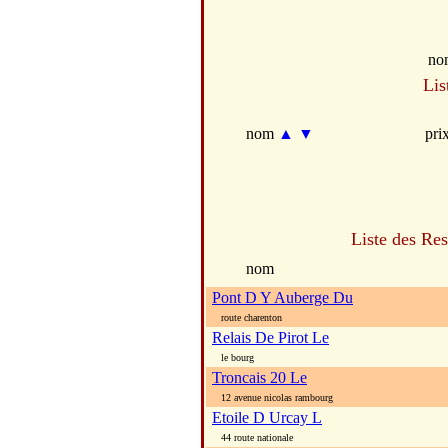
no
Lis
nom
▲
▼
pri
Liste des Res
nom
Pont D Y Auberge Du
route charenton
Relais De Pirot Le
le bourg
Troncais 20 Le
12 avenue nicolas rambourg
Etoile D Urcay L
44 route nationale