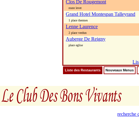
Clos De Rougemont
route levet
Grand Hotel Montespan Talleyrand
1 place thermes
Lenne Laurence
2 place verdun
Auberge De Reigny
place eglise
Lis
Liste des Restaurants
Nouveaux Menus
recherche d