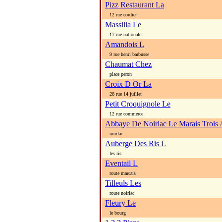
Pizz Restaurant La
12 rue cordier
Massilia Le
17 rue nationale
Amandois L
9 rue henri barbusse
Chaumat Chez
place peron
Croix D Or La
28 rue 14 juillet
Petit Croquignole Le
12 rue commerce
Abbaye De Noirlac Le Marais Trois
noirlac
Auberge Des Ris L
les ris
Eventail L
route marcais
Tilleuls Les
route noirlac
Fleury Le
le bourg