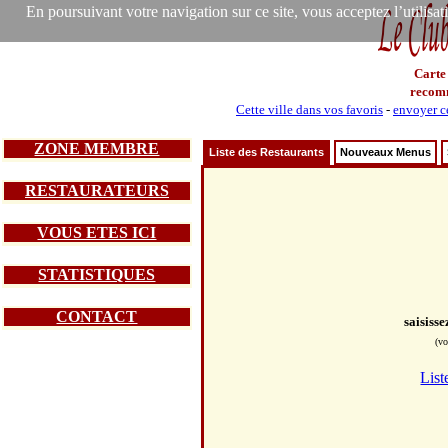
En poursuivant votre navigation sur ce site, vous acceptez l’utilisa
Carte
recom
Cette ville dans vos favoris
-
envoyer ce
ZONE MEMBRE
Liste des Restaurants
Nouveaux Menus
RESTAURATEURS
VOUS ETES ICI
STATISTIQUES
CONTACT
saisiss
(vo
List