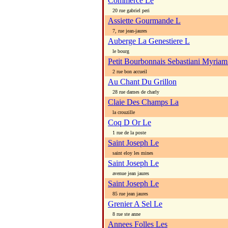
Commerce Le
20 rue gabriel peri
Assiette Gourmande L
7, rue jean-jaures
Auberge La Genestiere L
le bourg
Petit Bourbonnais Sebastiani Myriam
2 rue bon accueil
Au Chant Du Grillon
28 rue dames de charly
Claie Des Champs La
la crouzille
Coq D Or Le
1 rue de la poste
Saint Joseph Le
saint eloy les mines
Saint Joseph Le
avenue jean jaures
Saint Joseph Le
85 rue jean jaures
Grenier A Sel Le
8 rue ste anne
Annees Folles Les