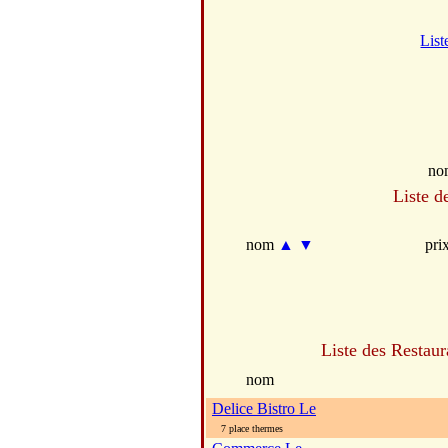
List
no
Liste d
nom
▲
▼
pri
Liste des Restaur
nom
Delice Bistro Le
7 place thermes