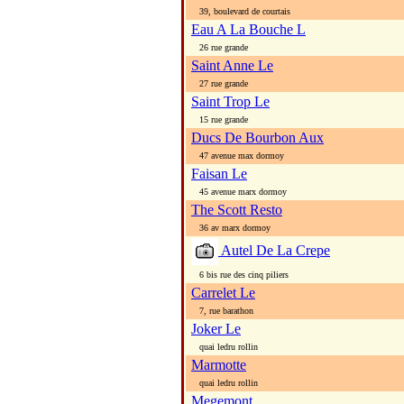
39, boulevard de courtais
Eau A La Bouche L
26 rue grande
Saint Anne Le
27 rue grande
Saint Trop Le
15 rue grande
Ducs De Bourbon Aux
47 avenue max dormoy
Faisan Le
45 avenue marx dormoy
The Scott Resto
36 av marx dormoy
Autel De La Crepe
6 bis rue des cinq piliers
Carrelet Le
7, rue barathon
Joker Le
quai ledru rollin
Marmotte
quai ledru rollin
Megemont