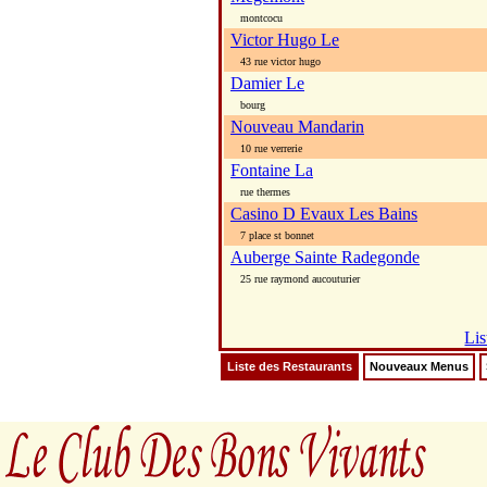
montcocu
Victor Hugo Le
43 rue victor hugo
Damier Le
bourg
Nouveau Mandarin
10 rue verrerie
Fontaine La
rue thermes
Casino D Evaux Les Bains
7 place st bonnet
Auberge Sainte Radegonde
25 rue raymond aucouturier
Lis
Liste des Restaurants
Nouveaux Menus