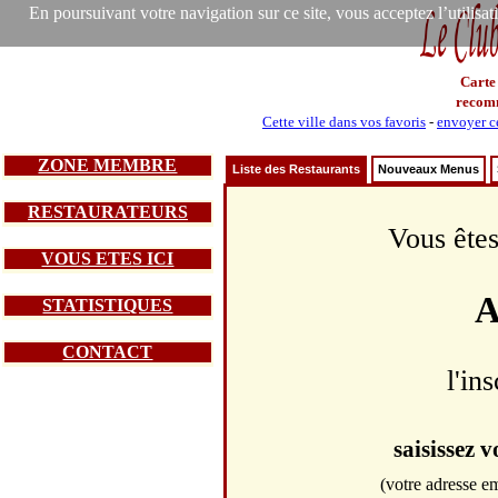
En poursuivant votre navigation sur ce site, vous acceptez l’utilisa
Carte
recom
Cette ville dans vos favoris
-
envoyer ce
ZONE MEMBRE
Liste des Restaurants
Nouveaux Menus
RESTAURATEURS
Vous êtes
VOUS ETES ICI
A
STATISTIQUES
CONTACT
l'in
saisissez 
(votre adresse em