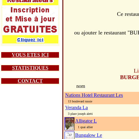
Ce restau
ou ajouter le restaurant
VOUS ETES ICI
STATISTIQUES
Li
BURGE
CONTACT
nom
Nations Hotel Restaurant Les
13 boulevard russie
Veranda La
3 place joseph aletti
Alligator L
1 quai allier
Bungalow Le