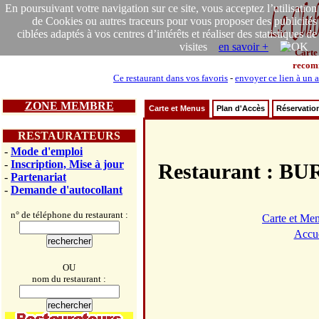
En poursuivant votre navigation sur ce site, vous acceptez l’utilisation
de Cookies ou autres traceurs pour vous proposer des publicités
ciblées adaptés à vos centres d’intérêts et réaliser des statistiques de
visites
en savoir +
Carte
recom
Ce restaurant dans vos favoris
-
envoyer ce lien à un 
ZONE MEMBRE
Carte et Menus
Plan d'Accès
Réservatio
RESTAURATEURS
-
Mode d'emploi
-
Inscription, Mise à jour
Restaurant : 
-
Partenariat
-
Demande d'autocollant
n° de téléphone du restaurant :
Carte et Me
Accue
OU
nom du restaurant :