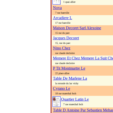
1 quai allier
Nova
7 rue banville
Arcadiere L
17 rue banville
Maison Decoret Sarl Alexoine
15 rue du parc
Jacques Decoret
15, rue du parc
Nino Chez
rue claude decloitre
Memere Et Chez Memere La Suit Ch
rue claude decloitre
P Tit Montmartre Le
22 place allier
Table De Marlene La
la rotonde du lac vichy
Cyrano Le
18 rue marechal foch
Quartier Latin Le
7 rue marechal foch
Table D Antoine Par Sebastien Meha