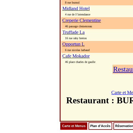
8 rue burnol
Midland Hotel
4 rue de l\'intendance
Creperie Clementine
46 passage clemenceau
Truffade La
16 rue raby breton
Opportun L
6 rue nicolas larbaud
Cafe Mokador
46 place charles de gaulle
Restau
Carte et M
Restaurant : 
Carte et Menus
Plan d'Accès
Réservatio