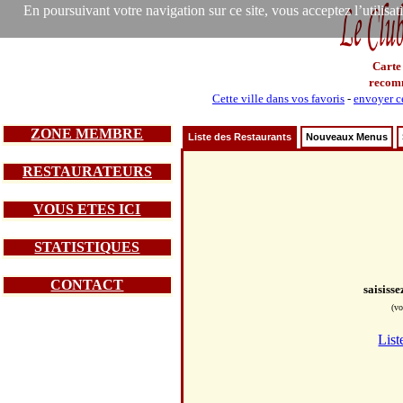
En poursuivant votre navigation sur ce site, vous acceptez l’utilisa
Carte
recom
Cette ville dans vos favoris
-
envoyer ce
ZONE MEMBRE
Liste des Restaurants
Nouveaux Menus
RESTAURATEURS
VOUS ETES ICI
STATISTIQUES
CONTACT
saisiss
(vo
List