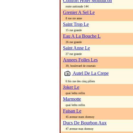
Comfort Hotel Montlucon
route nationale 144
Grenier A Sel Le
8 rue ste anne
Saint Trop Le
15 rue grande
Eau A La Bouche L
26 rue grande
Saint Anne Le
27 rue grande
Annees Folles Les
39, boulevard de courtais
Autel De La Crepe
6 bis rue des cinq piliers
Joker Le
quai ledru rollin
Marmotte
quai ledru rollin
Faisan Le
45 avenue marx dormoy
Ducs De Bourbon Aux
47 avenue max dormoy