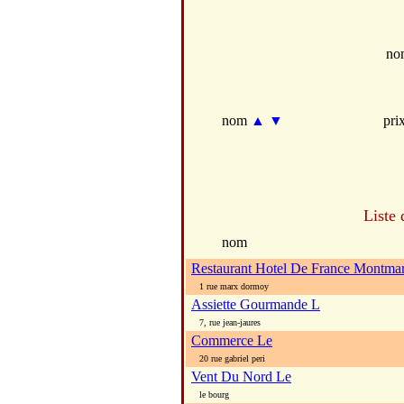
no
nom
▲
▼
pri
Liste 
nom
Restaurant Hotel De France Montmar
1 rue marx dormoy
Assiette Gourmande L
7, rue jean-jaures
Commerce Le
20 rue gabriel peri
Vent Du Nord Le
le bourg