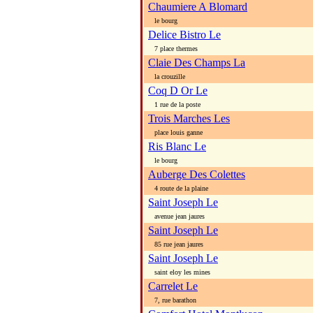
Chaumiere A Blomard
le bourg
Delice Bistro Le
7 place thermes
Claie Des Champs La
la crouzille
Coq D Or Le
1 rue de la poste
Trois Marches Les
place louis ganne
Ris Blanc Le
le bourg
Auberge Des Colettes
4 route de la plaine
Saint Joseph Le
avenue jean jaures
Saint Joseph Le
85 rue jean jaures
Saint Joseph Le
saint eloy les mines
Carrelet Le
7, rue barathon