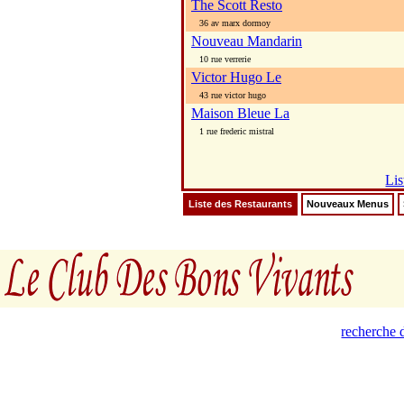
The Scott Resto
36 av marx dormoy
Nouveau Mandarin
10 rue verrerie
Victor Hugo Le
43 rue victor hugo
Maison Bleue La
1 rue frederic mistral
Lis
Liste des Restaurants
Nouveaux Menus
recherche d