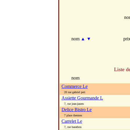
no
nom
▲
▼
pri
Liste d
nom
Commerce Le
20 rue gabriel peri
Assiette Gourmande L
7, rue jean-jaures
Delice Bistro Le
7 place thermes
Carrelet Le
7, rue barathon