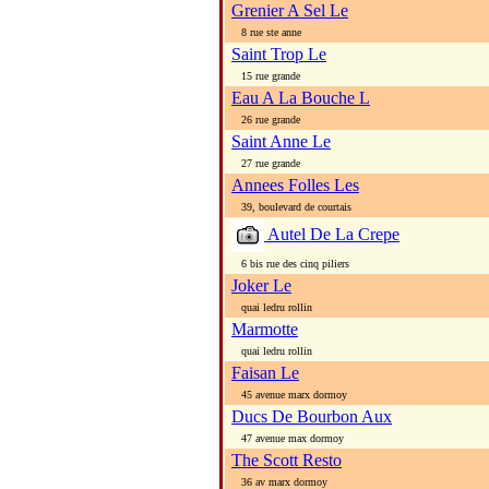
Grenier A Sel Le
8 rue ste anne
Saint Trop Le
15 rue grande
Eau A La Bouche L
26 rue grande
Saint Anne Le
27 rue grande
Annees Folles Les
39, boulevard de courtais
Autel De La Crepe
6 bis rue des cinq piliers
Joker Le
quai ledru rollin
Marmotte
quai ledru rollin
Faisan Le
45 avenue marx dormoy
Ducs De Bourbon Aux
47 avenue max dormoy
The Scott Resto
36 av marx dormoy