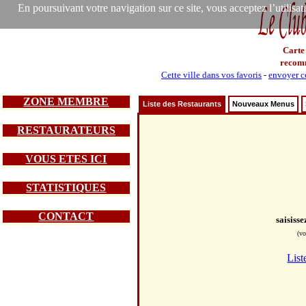
En poursuivant votre navigation sur ce site, vous acceptez l’utilisa
Carte
recom
Cette ville dans vos favoris
-
envoyer ce
ZONE MEMBRE
Liste des Restaurants
Nouveaux Menus
RESTAURATEURS
VOUS ETES ICI
STATISTIQUES
CONTACT
saisiss
(vo
List