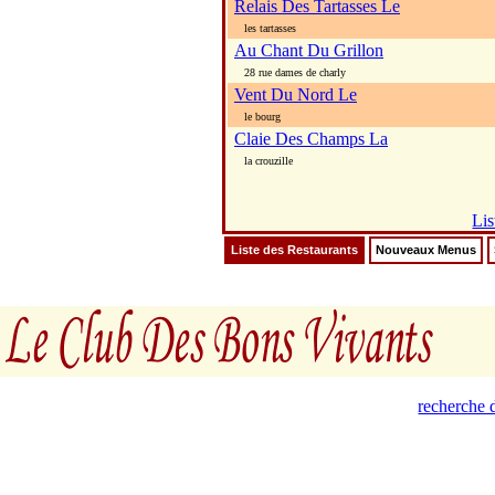
Relais Des Tartasses Le
les tartasses
Au Chant Du Grillon
28 rue dames de charly
Vent Du Nord Le
le bourg
Claie Des Champs La
la crouzille
Lis
Liste des Restaurants
Nouveaux Menus
recherche d