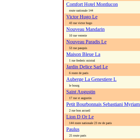
Comfort Hotel Montlucon
route nationale 144
Victor Hugo Le
43 rue victor hugo
Nouveau Mandarin
10 rue verrerie
Nouveau Paradis Le
53 rue pasquis
Maison Bleue La
1 rue frederic mistral
Jardin Delice Sarl Le
6 route de paris
Auberge La Genestiere L
le bourg
Saint Augustin
17 rue st augustin
Petit Bourbonnais Sebastiani Myriam
2 rue bon accueil
Lion D Or Le
144 route nationale 23 rte de paris
Paulus
25 route paris