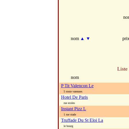
no
nom
▲
▼
pri
Liste
nom
P Tit Valencon Le
5 route varennes
Hotel De Paris
rue ecoles
Instant Pizz L
1 rue stade
Truffade Du St Eloi La
le bourg