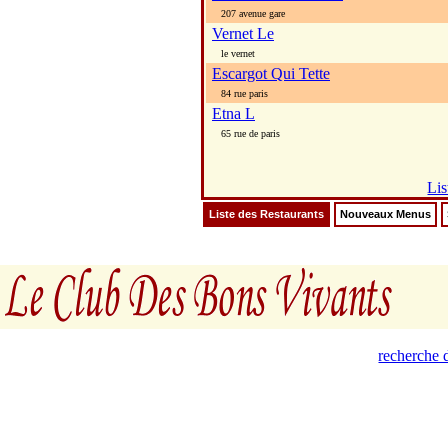
207 avenue gare
Vernet Le
le vernet
Escargot Qui Tette
84 rue paris
Etna L
65 rue de paris
Lis
Liste des Restaurants
Nouveaux Menus
recherche d