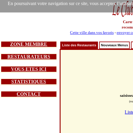
En poursuivant votre navigation sur ce site, vous acceptez l’utilisa
Carte
recom
Cette ville dans vos favoris
-
envoyer ce
ZONE MEMBRE
Liste des Restaurants
Nouveaux Menus
RESTAURATEURS
VOUS ETES ICI
STATISTIQUES
CONTACT
saisiss
(vo
List