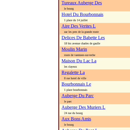
Tureaux Auberge Des
le bourg
Hotel Du Bourbonnais
1 place du 14 juillet
Aire Des Verites L
zac les pres de la grande route
Delices De Babette Les
18 bis avenue charles de gaulle
Moulin Marin
route de varennes-sur-teche
Maison Du Lac La
les clayeux
Regalette La
8 rue hotel de ville
Bourbonnais Le
1 place bourbonnais
Auberge Du Parc
le parc
Auberge Des Muriers L
24 rue du bourg
Aux Bons Amis
le bourg