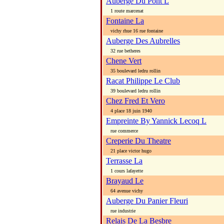
Auberge Du Pont L
1 route marcenat
Fontaine La
vichy rhue 16 rue fontaine
Auberge Des Aubrelles
32 rue betheres
Chene Vert
35 boulevard ledru rollin
Racat Philippe Le Club
39 boulevard ledru rollin
Chez Fred Et Vero
4 place 18 juin 1940
Empreinte By Yannick Lecoq L
rue commerce
Creperie Du Theatre
21 place victor hugo
Terrasse La
1 cours lafayette
Brayaud Le
64 avenue vichy
Auberge Du Panier Fleuri
rue industrie
Relais De La Besbre